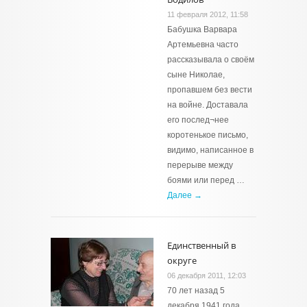
11 февраля 2012, 11:58
Бабушка Варвара
Артемьевна часто
рассказывала о своём
сыне Николае,
пропавшем без вести
на войне. Доставала
его послед¬нее
коротенькое письмо,
видимо, написанное в
перерыве между
боями или перед …
Далее →
Единственный в
округе
06 декабря 2011, 12:03
70 лет назад 5
декабря 1941 года