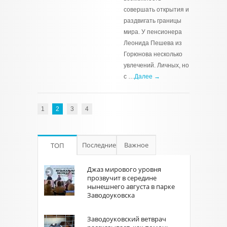
совершать открытия и
раздвигать границы
мира. У пенсионера
Леонида Пешева из
Горюнова несколько
увлечений. Личных, но
с …
Далее →
1
2
3
4
Последние
Важное
ТОП
Джаз мирового уровня
прозвучит в середине
нынешнего августа в парке
Заводоуковска
Заводоуковский ветврач