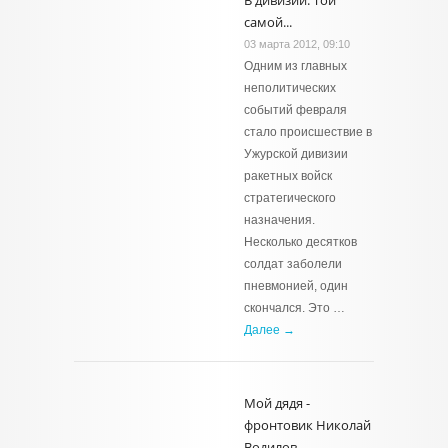
В дивизии. Той
самой...
03 марта 2012, 09:10
Одним из главных
неполитических
событий февраля
стало происшествие в
Ужурской дивизии
ракетных войск
стратегического
назначения.
Несколько десятков
солдат заболели
пневмонией, один
скончался. Это …
Далее →
Мой дядя -
фронтовик Николай
Водилов