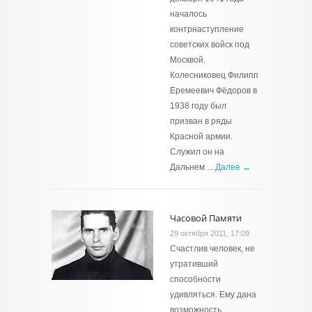
началось
контрнаступление
советских войск под
Москвой.
Колесниковец Филипп
Еремеевич Фёдоров в
1938 году был
призван в ряды
Красной армии.
Служил он на
Дальнем …
Далее →
Часовой Памяти
29 октября 2011, 17:09
Счастлив человек, не
утративший
способности
удивляться. Ему дана
возможность