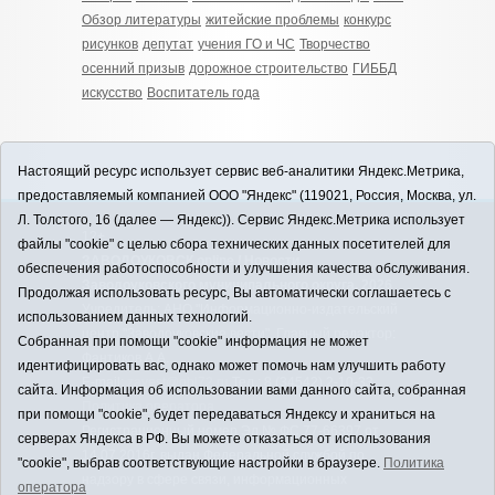
Обзор литературы
житейские проблемы
конкурс
рисунков
депутат
учения ГО и ЧС
Творчество
осенний призыв
дорожное строительство
ГИББД
искусство
Воспитатель года
Настоящий ресурс использует сервис веб-аналитики Яндекс.Метрика,
предоставляемый компанией ООО "Яндекс" (119021, Россия, Москва, ул.
Л. Толстого, 16 (далее — Яндекс)). Сервис Яндекс.Метрика использует
12+
файлы "cookie" с целью сбора технических данных посетителей для
ЗАВОДОУКОВСК online / Новости
обеспечения работоспособности и улучшения качества обслуживания.
Заводоуковского муниципального округа, 2026
Продолжая использовать ресурс, Вы автоматически соглашаетесь с
Учредитель: АНО "Информационно-издательский
использованием данных технологий.
центр "Заводоуковские вести". Главный редактор:
Собранная при помощи "cookie" информация не может
Фантиков А.А.
идентифицировать вас, однако может помочь нам улучшить работу
E-mail:
zavest@obl72.ru
Тел.: 8 (34542) 2-10-33
сайта. Информация об использовании вами данного сайта, собранная
Политика оператора
при помощи "cookie", будет передаваться Яндексу и храниться на
Регистрационный номер Эл № ФС 77-66397 от
серверах Яндекса в РФ. Вы можете отказаться от использования
14.07.2016г. выдан Федеральной службой по
"cookie", выбрав соответствующие настройки в браузере.
Политика
надзору в сфере связи, информационных
оператора