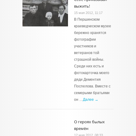
выжить!
15 мая 2012, 11:17
В Першинском
краеведческом музее
бережно хранятся
фотографии
участников и
ветеранов той
страшной войны.
Среди них есть и
фотокарточка моего
дяди Дементия
Поспелова. Вместе с
семерыми братьями
он …
Далее →
О героях былых
времён
12 мая 2012, 08:33