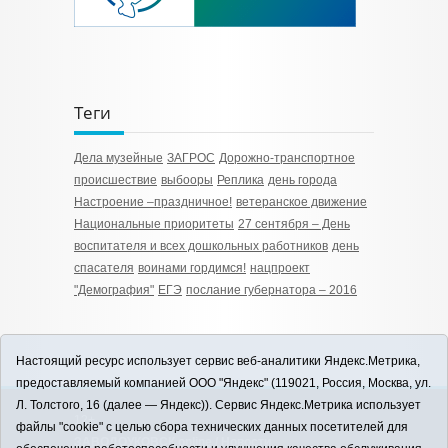
Теги
Дела музейные
ЗАГРОС
Дорожно-транспортное
происшествие
выбооры
Реплика
день города
Настроение –праздничное!
ветеранское движение
Национальные приоритеты
27 сентября – День
воспитателя и всех дошкольных работников
день
спасателя
воинами гордимся!
нацпроект
"Демография"
ЕГЭ
послание губернатора – 2016
Настоящий ресурс использует сервис веб-аналитики Яндекс.Метрика,
предоставляемый компанией ООО "Яндекс" (119021, Россия, Москва, ул.
Л. Толстого, 16 (далее — Яндекс)). Сервис Яндекс.Метрика использует
12+
файлы "cookie" с целью сбора технических данных посетителей для
ЗАВОДОУКОВСК online / Новости