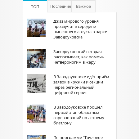
Последние
Важное
ТОП
Джаз мирового уровня
прозвучит в середине
нынешнего августа в парке
Заводоуковска
Заводоуковский ветврач
рассказывает, как помочь
четвероногим в жару
В Заводоуковске идёт приём
заявок в кружки и секции
через региональный
цифровой сервис
В Заводоуковске прошёл
первый этап областных
соревнований по летнему
биатлону
По программе "Трудовое