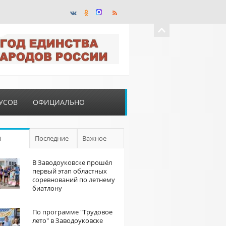
УСОВ
ОФИЦИАЛЬНО
Последние
Важное
П
В Заводоуковске прошёл
первый этап областных
соревнований по летнему
биатлону
По программе "Трудовое
лето" в Заводоуковске