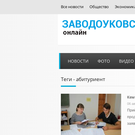
Все новости
Общество
Экономик
НОВОСТИ
ФОТО
ВИДЕО
Теги - абитуриент
Кем
06 ав
Приё
прод
заяв