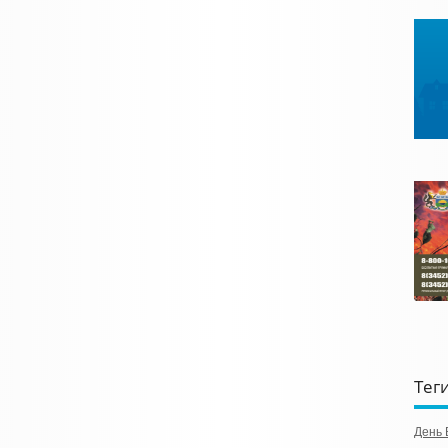
Тег
День 