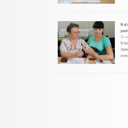
В а
раз
20 и
В пр
Заво
поло