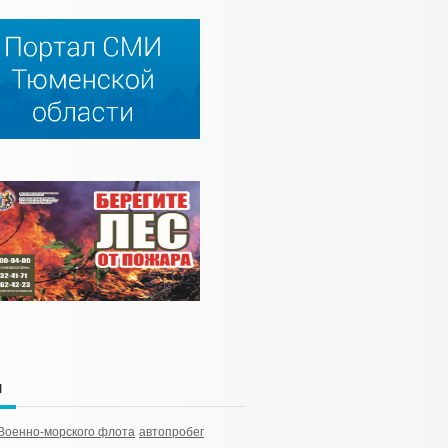
и
Военно-морского флота
автопробег