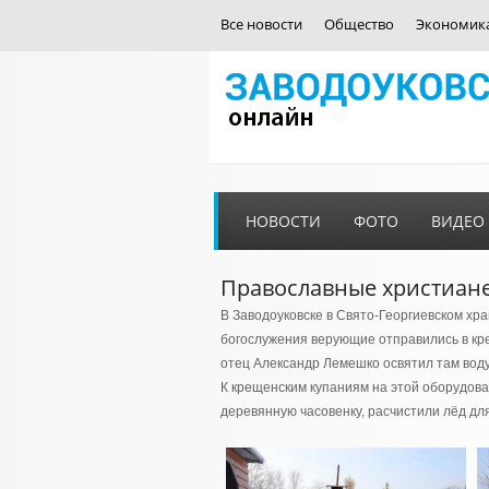
Все новости
Общество
Экономик
НОВОСТИ
ФОТО
ВИДЕО
Православные христиане
В Заводоуковске в Свято-Георгиевском хр
богослужения верующие отправились в кре
отец Александр Лемешко освятил там воду
К крещенским купаниям на этой оборудов
деревянную часовенку, расчистили лёд дл