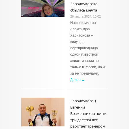
Заводоуковска
сбылась мечта
26 марта 2024, 10:02
Наша землячка
Александра
Харитонова –
ведущая
бортпроводница
одной известной
авиакомпании не
только в России, но и
за её пределами.
Далее →
Заводоуковец
Евгений
Возженников почти
три десятка лет
работает тренером