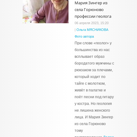
Мария Зингер из
села Горюново
профессии геолога
06 апреля 2023, 15:20
|
Ольга МЯСНИКОВА
Фото автора
При слове «геолог» у
большинства из нас
всплывает образ
бородатого мужчины с
рюкзаком за плечами,
который ходит по
тайге с молотком,
живёт в палатке и
поёт песни под гитару
у костра. Но геология
не лишена женского
лица. И Мария Зингер
из села Горюново
тому