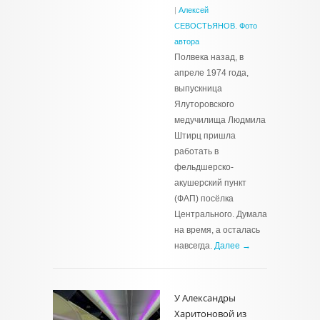
|
Алексей
СЕВОСТЬЯНОВ. Фото
автора
Полвека назад, в
апреле 1974 года,
выпускница
Ялуторовского
медучилища Людмила
Штирц пришла
работать в
фельдшерско-
акушерский пункт
(ФАП) посёлка
Центрального. Думала
на время, а осталась
навсегда.
Далее →
У Александры
Харитоновой из