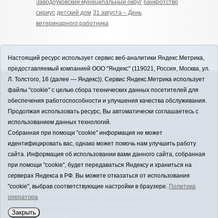
Заводоуковский муниципальный округ
банкротство
сириус
детский дом
31 августа – День
ветеринарного работника
Настоящий ресурс использует сервис веб-аналитики Яндекс.Метрика,
предоставляемый компанией ООО "Яндекс" (119021, Россия, Москва, ул.
Л. Толстого, 16 (далее — Яндекс)). Сервис Яндекс.Метрика использует
12+
файлы "cookie" с целью сбора технических данных посетителей для
ЗАВОДОУКОВСК online / Новости
обеспечения работоспособности и улучшения качества обслуживания.
Заводоуковского муниципального округа, 2026
Продолжая использовать ресурс, Вы автоматически соглашаетесь с
Учредитель: АНО "Информационно-издательский
использованием данных технологий.
центр "Заводоуковские вести". Главный редактор:
Собранная при помощи "cookie" информация не может
Фантиков А.А.
идентифицировать вас, однако может помочь нам улучшить работу
E-mail:
zavest@obl72.ru
Тел.: 8 (34542) 2-10-33
сайта. Информация об использовании вами данного сайта, собранная
Политика оператора
при помощи "cookie", будет передаваться Яндексу и храниться на
Регистрационный номер Эл № ФС 77-66397 от
серверах Яндекса в РФ. Вы можете отказаться от использования
14.07.2016г. выдан Федеральной службой по
"cookie", выбрав соответствующие настройки в браузере.
Политика
надзору в сфере связи, информационных
оператора
технологий и массовых коммуникаций
Закрыть
(Роскомнадзор)