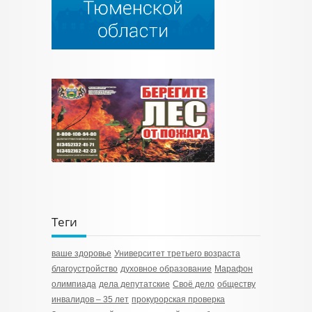
Теги
ваше здоровье
Университет третьего возраста
благоустройство
духовное образование
Марафон
олимпиада
дела депутатские
Своё дело
обществу
инвалидов – 35 лет
прокурорская проверка