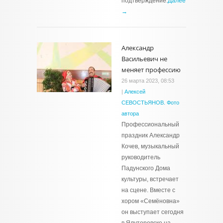
подтверждение.
Далее
→
Александр
Васильевич не
меняет профессию
26 марта 2023, 08:53
|
Алексей
СЕВОСТЬЯНОВ. Фото
автора
Профессиональный
праздник Александр
Кочев, музыкальный
руководитель
Падунского Дома
культуры, встречает
на сцене. Вместе с
хором «Семёновна»
он выступает сегодня