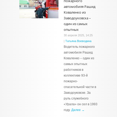
пожарного
автомобиля Рашид
Коваленко из
Заводоуковска –
один из самых
опытных
30 апреля 2025, 14:25
|
Татьяна Воеводина
Водитель пожарного
автомобиля Рашид
Коваленко – один из
самых опытных
работников в
коллективе 93-й
пожарно-
спасательной части в
Заводоуковске. За
руль служебного
«Урала» он сел в 1993
году.
Далее →