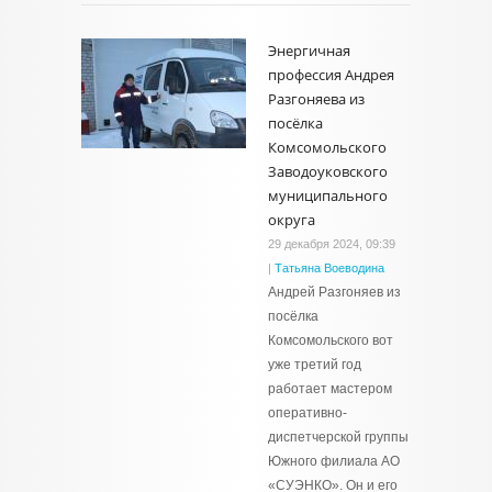
Энергичная
профессия Андрея
Разгоняева из
посёлка
Комсомольского
Заводоуковского
муниципального
округа
29 декабря 2024, 09:39
|
Татьяна Воеводина
Андрей Разгоняев из
посёлка
Комсомольского вот
уже третий год
работает мастером
оперативно-
диспетчерской группы
Южного филиала АО
«СУЭНКО». Он и его