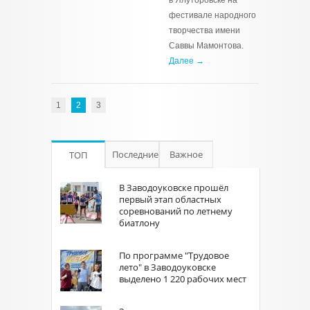
в Ялуторовске на
фестивале народного
творчества имени
Саввы Мамонтова.
Далее →
1
2
3
Последние
Важное
ТОП
В Заводоуковске прошёл
первый этап областных
соревнований по летнему
биатлону
По программе "Трудовое
лето" в Заводоуковске
выделено 1 220 рабочих мест