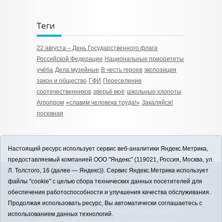
Теги
22 августа – День Государственного флага
Российской Федерации
Национальные приоритеты
учёба
Дела музейные
В честь героев
экспозиция
закон и общество
ГФИ
Переселение
соотечественников
зверьё моё
школьные хлопоты
Агропром
«славим человека труда!»
Закаляйся!
посевная
Настоящий ресурс использует сервис веб-аналитики Яндекс.Метрика,
предоставляемый компанией ООО "Яндекс" (119021, Россия, Москва, ул.
Л. Толстого, 16 (далее — Яндекс)). Сервис Яндекс.Метрика использует
12+
файлы "cookie" с целью сбора технических данных посетителей для
ЗАВОДОУКОВСК online / Новости
обеспечения работоспособности и улучшения качества обслуживания.
Заводоуковского муниципального округа, 2026
Продолжая использовать ресурс, Вы автоматически соглашаетесь с
Учредитель: АНО "Информационно-издательский
использованием данных технологий.
центр "Заводоуковские вести". Главный редактор: