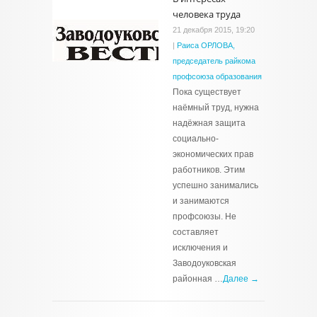
человека труда
21 декабря 2015, 19:20
|
Раиса ОРЛОВА,
председатель райкома
профсоюза образования
Пока существует
наёмный труд, нужна
надёжная защита
социально-
экономических прав
работников. Этим
успешно занимались
и занимаются
профсоюзы. Не
составляет
исключения и
Заводоуковская
районная …
Далее →