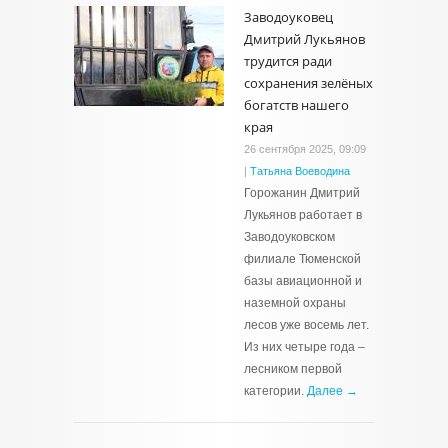
Заводоуковец
Дмитрий Лукьянов
трудится ради
сохранения зелёных
богатств нашего
края
26 сентября 2025, 09:09
|
Татьяна Воеводина
Горожанин Дмитрий
Лукьянов работает в
Заводоуковском
филиале Тюменской
базы авиационной и
наземной охраны
лесов уже восемь лет.
Из них четыре года –
лесником первой
категории.
Далее →