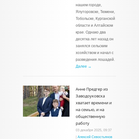
нашем городе,
Ялуторовске, Тюмени,
Тобольске, Курганской
области и Алтайском
крае. Однако два
десятка лет назад он
занялся сельским
хозяйством и начал с
разведения лошадей.
Далее →
Анне Предгер из
Заводоуковска
хватает времени и
на семью, и на
общественную
работу
03 декабря 2025, 09:37
|
Алексей Севостьянов