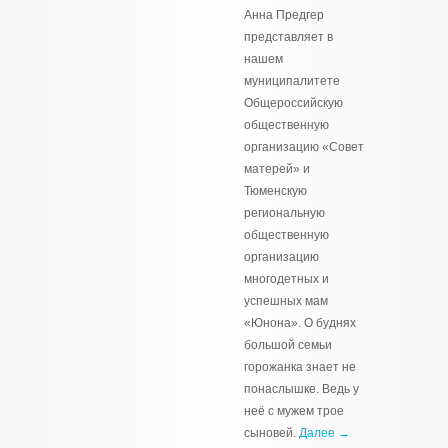
Анна Предгер
представляет в
нашем
муниципалитете
Общероссийскую
общественную
организацию «Совет
матерей» и
Тюменскую
региональную
общественную
организацию
многодетных и
успешных мам
«Юнона». О буднях
большой семьи
горожанка знает не
понаслышке. Ведь у
неё с мужем трое
сыновей.
Далее →