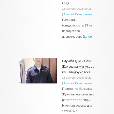
года
28 октября 2025, 09:16
|
Алексей Севостьянов
Начинала
кондуктором, а 13 лет
назад стала
диспетчером.
Далее
→
Служба дни и ночи
Жакслыка Жунусова
из Заводоуковска
18 октября 2025, 09:29
|
Алексей Севостьянов
Горожанин Жакслык
Жунусов уже семь лет
работает в полиции.
Начинал участковым,
затем был