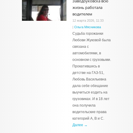
Заводоуковска всю
жизнь работала
водителем
12 марта 2026, 11:33
|
Ольга Мясникова
Судьба горожанки
Любови Жуковой была
связана с
автомобилями, в
основном с грузовыми.
Прокатившись в
детстве на ГАЗ-51,
Любовь Васильевна
дала себе обещание
выучиться ездить на
грузовиках. И в 18 лет
она получила
водительские права
категорий А, В и С.
Далее →