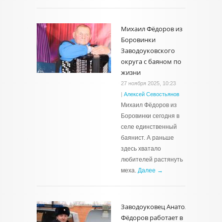
Михаил Фёдоров из
Боровинки
Заводоуковского
округа с баяном по
жизни
27 ноября 2025, 10:23
|
Алексей Севостьянов
Михаил Фёдоров из
Боровинки сегодня в
селе единственный
баянист. А раньше
здесь хватало
любителей растянуть
меха.
Далее →
Заводоуковец Анатолий
Фёдоров работает в