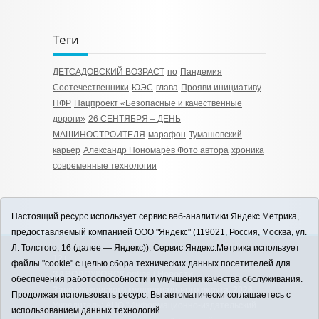
Теги
ДЕТСАДОВСКИЙ ВОЗРАСТ
по
Пандемия
Соотечественники
ЮЭС
глава
Прояви инициативу
ПФР
Нацпроект «Безопасные и качественные
дороги»
26 СЕНТЯБРЯ – ДЕНЬ
МАШИНОСТРОИТЕЛЯ
марафон
Тумашовский
карьер
Александр Пономарёв Фото автора
хроника
современные технологии
Настоящий ресурс использует сервис веб-аналитики Яндекс.Метрика,
предоставляемый компанией ООО "Яндекс" (119021, Россия, Москва, ул.
Л. Толстого, 16 (далее — Яндекс)). Сервис Яндекс.Метрика использует
12+
файлы "cookie" с целью сбора технических данных посетителей для
ЗАВОДОУКОВСК online / Новости
обеспечения работоспособности и улучшения качества обслуживания.
Заводоуковского муниципального округа, 2026
Продолжая использовать ресурс, Вы автоматически соглашаетесь с
Учредитель: АНО "Информационно-издательский
использованием данных технологий.