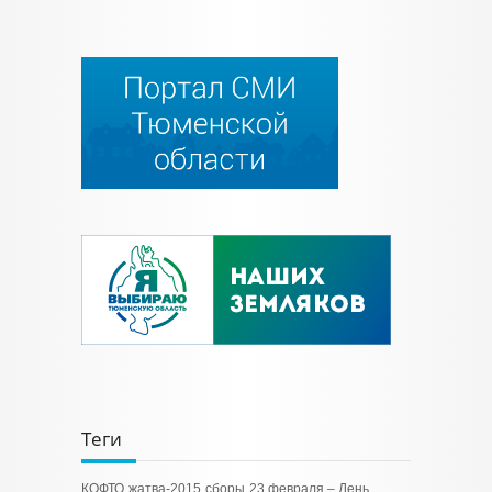
Теги
КОФТО
жатва-2015
сборы
23 февраля – День