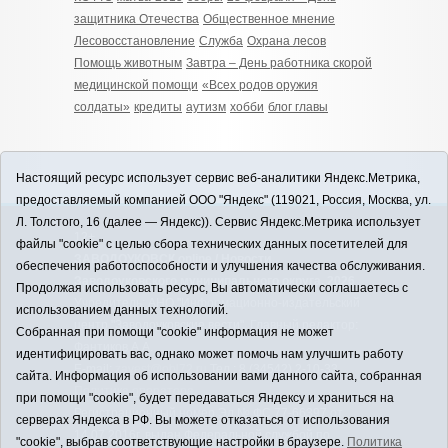
защитника Отечества
Общественное мнение
Лесовосстановление
Служба
Охрана лесов
Помощь животным
Завтра – День работника скорой
медицинской помощи
«Всех родов оружия
солдаты»
кредиты
аутизм
хобби
блог главы
Настоящий ресурс использует сервис веб-аналитики Яндекс.Метрика,
предоставляемый компанией ООО "Яндекс" (119021, Россия, Москва, ул.
Л. Толстого, 16 (далее — Яндекс)). Сервис Яндекс.Метрика использует
12+
файлы "cookie" с целью сбора технических данных посетителей для
ЗАВОДОУКОВСК online / Новости
обеспечения работоспособности и улучшения качества обслуживания.
Заводоуковского муниципального округа, 2026
Продолжая использовать ресурс, Вы автоматически соглашаетесь с
Учредитель: АНО "Информационно-издательский
использованием данных технологий.
центр "Заводоуковские вести". Главный редактор:
Собранная при помощи "cookie" информация не может
Фантиков А.А.
идентифицировать вас, однако может помочь нам улучшить работу
E-mail:
zavest@obl72.ru
Тел.: 8 (34542) 2-10-33
сайта. Информация об использовании вами данного сайта, собранная
Политика оператора
при помощи "cookie", будет передаваться Яндексу и храниться на
Регистрационный номер Эл № ФС 77-66397 от
серверах Яндекса в РФ. Вы можете отказаться от использования
14.07.2016г. выдан Федеральной службой по
"cookie", выбрав соответствующие настройки в браузере.
Политика