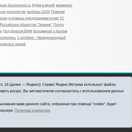
ная безопасность
Идём в музей
криминал
ное долголетие
выборы-2020
Помним
души
в помощь предпринимателям
22
Российское общество "Знание"
Почта
и
Под флагом ВМФ
Вспоминая о былом
перепись
1 октября – Международный
пожилых людей
го, 16 (далее — Яндекс)). Сервис Яндекс.Метрика использует файлы
овать ресурс, Вы автоматически соглашаетесь с использованием данных
овании вами данного сайта, собранная при помощи "cookie", будет
браузере.
Политика оператора