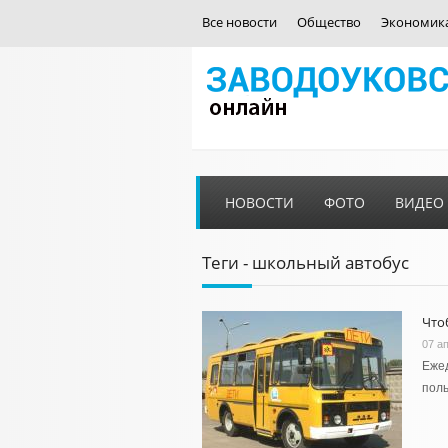
Все новости
Общество
Экономик
НОВОСТИ
ФОТО
ВИДЕО
Теги - школьный автобус
Что
07 а
Ежед
поль