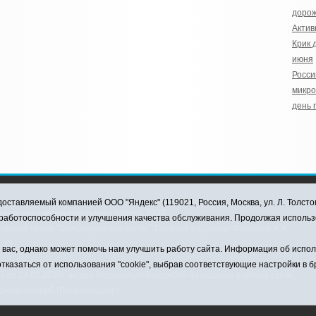
дорож
Актив
Крик 
июня
Росси
микро
день 
оставляемый компанией ООО "Яндекс" (119021, Россия, Москва, ул. Л. Толсто
ковского муниципального округа, 2026
я работоспособности и улучшения качества обслуживания. Продолжая использ
ский центр "Заводоуковские вести". Главный редактор: Фантиков А.А.
0-33
ас, однако может помочь нам улучшить работу сайта. Информация об использ
тказаться от использования "cookie", выбрав соответствующие настройки в 
от 14.07.2016г. выдан Федеральной службой по надзору в сфере связи,
коммуникаций (Роскомнадзор)