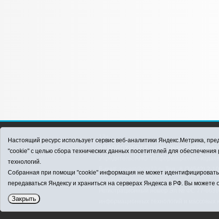
12+
Настоящий ресурс использует сервис веб-аналитики Яндекс.Метрика, пред
ЗАВОДОУКОВСК online / Новости Заводоу
"cookie" с целью сбора технических данных посетителей для обеспечени
Учредитель: АНО "Информационно-издатель
технологий.
E-mail:
zavest@obl72.ru
Тел.: 8 (34542) 2-1
Собранная при помощи "cookie" информация не может идентифицировать в
Политика оператора
передаваться Яндексу и храниться на серверах Яндекса в РФ. Вы можете о
Регистрационный номер Эл № ФС 77-66397 
Закрыть
информационных технологий и массовых 