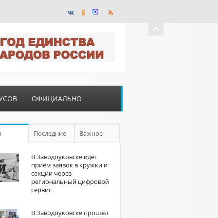
УСОВ
ОФИЦИАЛЬНО
Последние
Важное
П
В Заводоуковске идёт
приём заявок в кружки и
секции через
региональный цифровой
сервис
В Заводоуковске прошёл