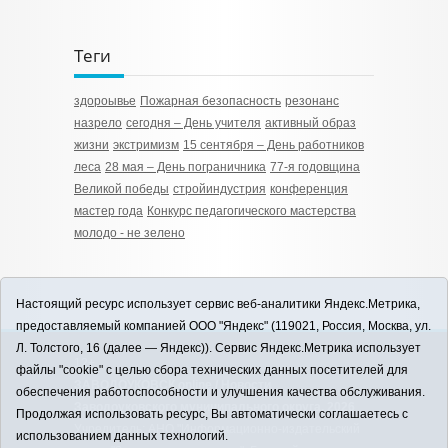
Теги
здороывье
Пожарная безопасность
резонанс
назрело
сегодня – День учителя
активный образ
жизни
экстримизм
15 сентября – День работников
леса
28 мая – День пограничника
77-я годовщина
Великой победы
стройиндустрия
конференция
мастер года
Конкурс педагогического мастерства
молодо - не зелено
Настоящий ресурс использует сервис веб-аналитики Яндекс.Метрика,
предоставляемый компанией ООО "Яндекс" (119021, Россия, Москва, ул.
Л. Толстого, 16 (далее — Яндекс)). Сервис Яндекс.Метрика использует
12+
файлы "cookie" с целью сбора технических данных посетителей для
ЗАВОДОУКОВСК online / Новости
обеспечения работоспособности и улучшения качества обслуживания.
Заводоуковского муниципального округа, 2026
Продолжая использовать ресурс, Вы автоматически соглашаетесь с
Учредитель: АНО "Информационно-издательский
использованием данных технологий.