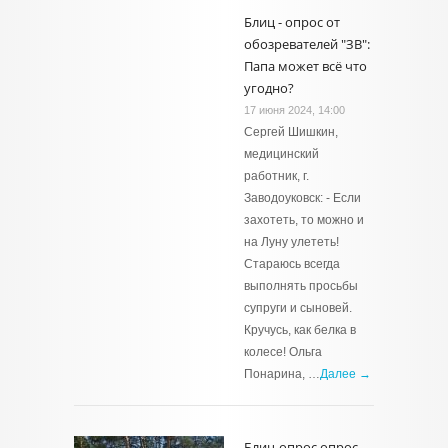
Блиц - опрос от
обозревателей "ЗВ":
Папа может всё что
угодно?
17 июня 2024, 14:00
Сергей Шишкин,
медицинский
работник, г.
Заводоуковск: - Если
захотеть, то можно и
на Луну улететь!
Стараюсь всегда
выполнять просьбы
супруги и сыновей.
Кручусь, как белка в
колесе! Ольга
Понарина, …
Далее →
Блиц-опрос опрос