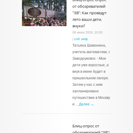
от обозревателей
"ЗВ": Как проведут
лето ваши дети,
внуки?
06 июня 2024, 10:00
|
соб. инф.
Татьяна Шамонина,
учитель математики, г.
Заводоуковск: - Мои
дети уже взрослые, а
внук в июне будет в
пришкольном лагере.
Затем у нас с ним
запланировано
путешествие в Москву
и …
Далее →
Блиц-опрос от
обозревателей "ЗВ":