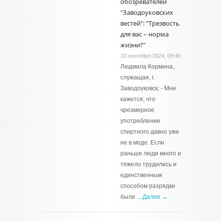
обозревателей
"Заводоуковских
вестей": "Трезвость
для вас – норма
жизни?"
10 сентября 2024, 09:46
Людмила Кормина,
служащая, г.
Заводоуковск: - Мне
кажется, что
чрезмерное
употребление
спиртного давно уже
не в моде. Если
раньше люди много и
тяжело трудились и
единственным
способом разрядки
были …
Далее →