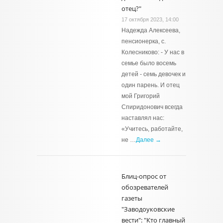
отец?"
17 октября 2023, 14:00
Надежда Алексеева,
пенсионерка, с.
Колесниково: - У нас в
семье было восемь
детей - семь девочек и
один парень. И отец
мой Григорий
Спиридонович всегда
наставлял нас:
«Учитесь, работайте,
не …
Далее →
Блиц-опрос от
обозревателей
газеты
"Заводоуковские
вести": "Кто главный