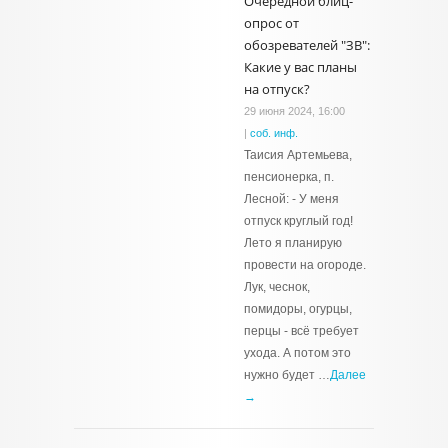
Очередной блиц-
опрос от
обозревателей "ЗВ":
Какие у вас планы
на отпуск?
29 июня 2024, 16:00
|
соб. инф.
Таисия Артемьева,
пенсионерка, п.
Лесной: - У меня
отпуск круглый год!
Лето я планирую
провести на огороде.
Лук, чеснок,
помидоры, огурцы,
перцы - всё требует
ухода. А потом это
нужно будет …
Далее
→