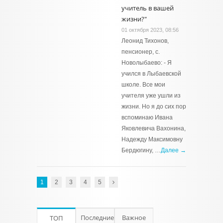
учитель в вашей
жизни?"
01 октября 2023, 08:56
Леонид Тихонов,
пенсионер, с.
Новолыбаево: - Я
учился в Лыбаевской
школе. Все мои
учителя уже ушли из
жизни. Но я до сих пор
вспоминаю Ивана
Яковлевича Вахонина,
Надежду Максимовну
Бердюгину, …
Далее →
1
2
3
4
5
Последние
Важное
ТОП