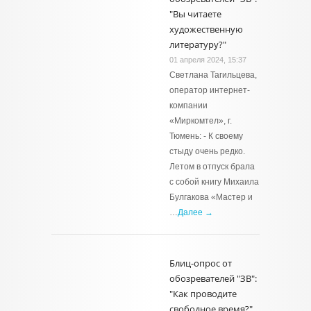
"Вы читаете
художественную
литературу?"
01 апреля 2024, 15:37
Светлана Тагильцева,
оператор интернет-
компании
«Миркомтел», г.
Тюмень: - К своему
стыду очень редко.
Летом в отпуск брала
с собой книгу Михаила
Булгакова «Мастер и
…
Далее →
Блиц-опрос от
обозревателей "ЗВ":
"Как проводите
свободное время?"