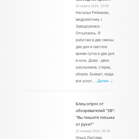
26 марта 2024, 10:08
Наталья Рябикова,
медработник, г.
Заводоуковск: -
Отсыпаюсь. Я
работаю в две смены:
два дня в светлое
время суток и два дня
в ночь. Дома - двое
школьников, стирка,
уборка. Бывает, когда
все уснут, …
Далее →
Блиц-опрос от
обозревателей "ЗВ":
"Вы пишите письма
от руки?"
22 января 2024, 09:35
Ольга Лаптева,