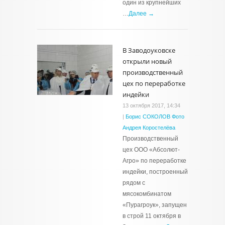
один из крупнейших
…
Далее →
В Заводоуковске
открыли новый
производственный
цех по переработке
индейки
13 октября 2017, 14:34
|
Борис СОКОЛОВ Фото
Андрея Коростелёва
Производственный
цех ООО «Абсолют-
Агро» по переработке
индейки, построенный
рядом с
мясокомбинатом
«Пурагроук», запущен
в строй 11 октября в