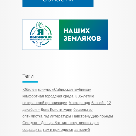
Теги
Юбилей
конкурс «Сибирская глубинка»
комфортная городская среда
К 35-летию
ветеранской организации
Мастер года
бассейн
12
декабря – День Конституции
бешенство
оптимистка
год литературы
Навстречу Дню победы
Сегодня – День работников внутренних дел
соцзащита
там и пригодился
автоклуб