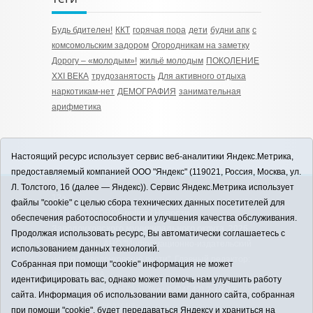
Будь бдителен!
ККТ
горячая пора
дети
будни апк
с
комсомольским задором
Огородникам на заметку
Дорогу – «молодым»!
жильё молодым
ПОКОЛЕНИЕ
XXI ВЕКА
трудозанятость
Для активного отдыха
наркотикам-нет
ДЕМОГРАФИЯ
занимательная
арифметика
Настоящий ресурс использует сервис веб-аналитики Яндекс.Метрика,
предоставляемый компанией ООО "Яндекс" (119021, Россия, Москва, ул.
Л. Толстого, 16 (далее — Яндекс)). Сервис Яндекс.Метрика использует
12+
файлы "cookie" с целью сбора технических данных посетителей для
ЗАВОДОУКОВСК online / Новости
обеспечения работоспособности и улучшения качества обслуживания.
Заводоуковского муниципального округа, 2026
Продолжая использовать ресурс, Вы автоматически соглашаетесь с
Учредитель: АНО "Информационно-издательский
использованием данных технологий.
центр "Заводоуковские вести". Главный редактор:
Собранная при помощи "cookie" информация не может
Фантиков А.А.
идентифицировать вас, однако может помочь нам улучшить работу
E-mail:
zavest@obl72.ru
Тел.: 8 (34542) 2-10-33
сайта. Информация об использовании вами данного сайта, собранная
Политика оператора
при помощи "cookie", будет передаваться Яндексу и храниться на