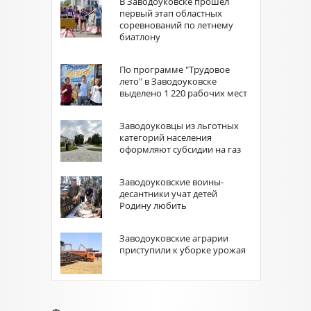
В Заводоуковске прошёл
первый этап областных
соревнований по летнему
биатлону
По программе "Трудовое
лето" в Заводоуковске
выделено 1 220 рабочих мест
Заводоуковцы из льготных
категорий населения
оформляют субсидии на газ
Заводоуковские воины-
десантники учат детей
Родину любить
Заводоуковские аграрии
приступили к уборке урожая