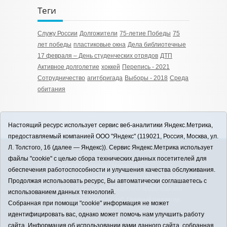
Теги
Служу России
Долгожители
75-летие Победы
75
лет победы
пластиковые окна
Дела библиотечные
17 февраля – День студенческих отрядов
ДТП
Активное долголетие
хоккей
Перепись - 2021
Сотрудничество
агитбригада
Выборы - 2018
Среда
обитания
Настоящий ресурс использует сервис веб-аналитики Яндекс.Метрика,
предоставляемый компанией ООО "Яндекс" (119021, Россия, Москва, ул.
Л. Толстого, 16 (далее — Яндекс)). Сервис Яндекс.Метрика использует
12+
файлы "cookie" с целью сбора технических данных посетителей для
ЗАВОДОУКОВСК online / Новости
обеспечения работоспособности и улучшения качества обслуживания.
Заводоуковского муниципального округа, 2026
Продолжая использовать ресурс, Вы автоматически соглашаетесь с
Учредитель: АНО "Информационно-издательский
использованием данных технологий.
центр "Заводоуковские вести". Главный редактор:
Собранная при помощи "cookie" информация не может
Фантиков А.А.
идентифицировать вас, однако может помочь нам улучшить работу
E-mail:
zavest@obl72.ru
Тел.: 8 (34542) 2-10-33
сайта. Информация об использовании вами данного сайта, собранная