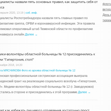
циалисты назвали пять основных правил, как защитить себя от
флот
уса
ветер
евраля 2020, 13:19
|
соб. инф.
День 
иалисты Роспотребнадзора назвали пять главных правил по
тюре
илактике гриппа, ОРВИ и коронавирусной инфекции. Эти правила
ликовал оперативный штаб Тюменской области по профилактике
навируса онлайн.
Далее →
ики-волонтёры областной больницы № 12 присоединились к
ии "Гипертония, стоп!"
екабря 2018, 14:20
га МЯСНИКОВА Фото из архива областной больницы № 12
енская профессиональная сестринская ассоциация выиграла
иденский грант на реализацию социального всеобуча «Гипертония,
!». Медики-волонтёры областной больницы № 12 (г. Заводоуковск)
стались в стороне и присоединились к этой программе.
Далее →
рет как избежать пищевого отравления достаточно прост