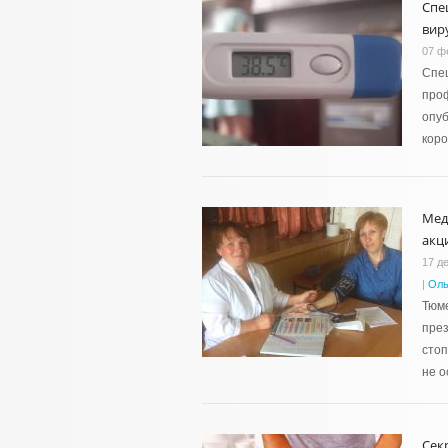
Спе
вир
07 ф
Спец
проф
опуб
коро
Мед
акц
17 д
|
Оль
Тюм
през
стоп
не о
Сек