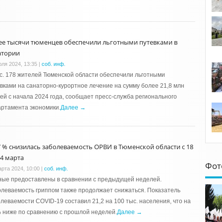
ее тысячи тюменцев обеспечили льготными путевками в
атории
юля 2024, 13:35
|
соб. инф.
с. 178 жителей Тюменской области обеспечили льготными
вками на санаторно-курортное лечение на сумму более 21,8 млн
ей с начала 2024 года, сообщает пресс-служба регионального
ртамента экономики.
Далее →
7 % снизилась заболеваемость ОРВИ в Тюменской области с 18
24 марта
Фот
арта 2024, 10:00
|
соб. инф.
ные предоставлены в сравнении с предыдущей неделей.
леваемость гриппом также продолжает снижаться. Показатель
леваемости COVID-19 составил 21,2 на 100 тыс. населения, что на
 ниже по сравнению с прошлой неделей.
Далее →