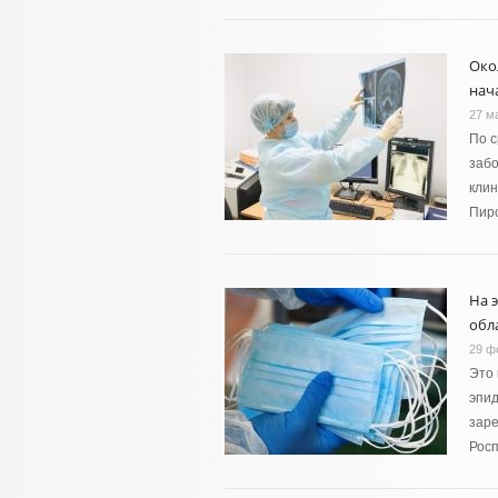
Око
нач
27 м
По с
забо
клин
Пиро
На 
обл
29 ф
Это 
эпид
заре
Рос