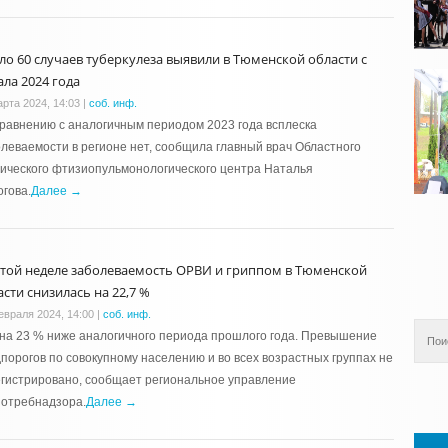
ло 60 случаев туберкулеза выявили в Тюменской области с
ала 2024 года
арта 2024, 14:03
|
соб. инф.
равнению с аналогичным периодом 2023 года всплеска
леваемости в регионе нет, сообщила главный врач Областного
ического фтизиопульмонологического центра Наталья
гова.
Далее →
этой неделе заболеваемость ОРВИ и гриппом в Тюменской
асти снизилась на 22,7 %
евраля 2024, 14:00
|
соб. инф.
на 23 % ниже аналогичного периода прошлого года. Превышение
порогов по совокупному населению и во всех возрастных группах не
гистрировано, сообщает региональное управление
потребнадзора.
Далее →