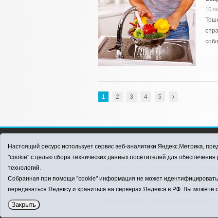
15 о
Тошн
отра
собл
1
2
3
4
5
12+
Настоящий ресурс использует сервис веб-аналитики Яндекс.Метрика, пред
ЗАВОДОУКОВСК online / Новости Заводоу
"cookie" с целью сбора технических данных посетителей для обеспечени
Учредитель: АНО "Информационно-издатель
технологий.
E-mail:
zavest@obl72.ru
Тел.: 8 (34542) 2-1
Собранная при помощи "cookie" информация не может идентифицировать в
Политика оператора
передаваться Яндексу и храниться на серверах Яндекса в РФ. Вы можете о
Регистрационный номер Эл № ФС 77-66397 
Закрыть
информационных технологий и массовых 