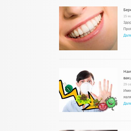
Бер
15 м
Здор
Проб
Дал
Наи
вак
29 с
Имен
явля
Дал