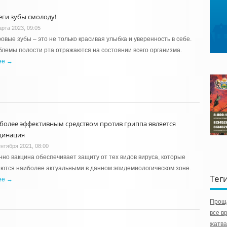
еги зубы смолоду!
арта 2023, 09:05
овые зубы – это не только красивая улыбка и уверенность в себе.
лемы полости рта отражаются на состоянии всего организма.
ее →
более эффективным средством против гриппа является
цинация
ентября 2021, 08:00
но вакцина обеспечивает защиту от тех видов вируса, которые
ются наиболее актуальными в данном эпидемиологическом зоне.
Тег
ее →
Прощ
все в
жатва