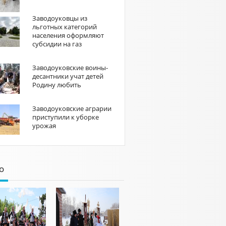
Заводоуковцы из
льготных категорий
населения оформляют
субсидии на газ
Заводоуковские воины-
десантники учат детей
Родину любить
Заводоуковские аграрии
приступили к уборке
урожая
о