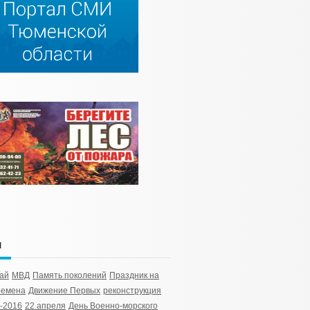
и
ай
МВД
Память поколений
Праздник на
ремена
Движение Первых
реконструкция
-2016
22 апреля
День Военно-морского