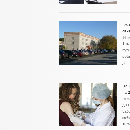
Бол
сан
14 и
1 ты
путе
рубл
депа
На 
по 
29 м
Дан
Забо
забо
10 %