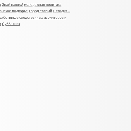
а
Знай наших!
молодёжная политика
анское подворье
Город старый
Сегодня –
работников следственных изоляторов и
м
Субботник