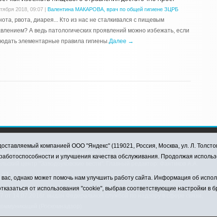
ктября 2018, 09:07
|
Валентина МАКАРОВА, врач по общей гигиене ЗЦРБ
ота, рвота, диарея... Кто из нас не сталкивался с пищевым
влением? А ведь патологических проявлений можно избежать, если
юдать элементарные правила гигиены.
Далее →
оставляемый компанией ООО "Яндекс" (119021, Россия, Москва, ул. Л. Толсто
ковского муниципального округа, 2026
я работоспособности и улучшения качества обслуживания. Продолжая использ
ский центр "Заводоуковские вести". Главный редактор: Фантиков А.А.
0-33
ас, однако может помочь нам улучшить работу сайта. Информация об использ
тказаться от использования "cookie", выбрав соответствующие настройки в 
от 14.07.2016г. выдан Федеральной службой по надзору в сфере связи,
коммуникаций (Роскомнадзор)