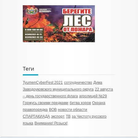
Теги
TyumenСyberFest 2021
сотрудничество
Дума
Заводоуковского муниципального округа
22 августа
– день государственного флага
агролицей №29
Горжусь своими предками
битва хоров
Охрана
правопорядка
ВОВ
новости области
СПАРТАКИАДА
экспорт
TB
за Чистоту русского
языка
Внимание! Розыск!