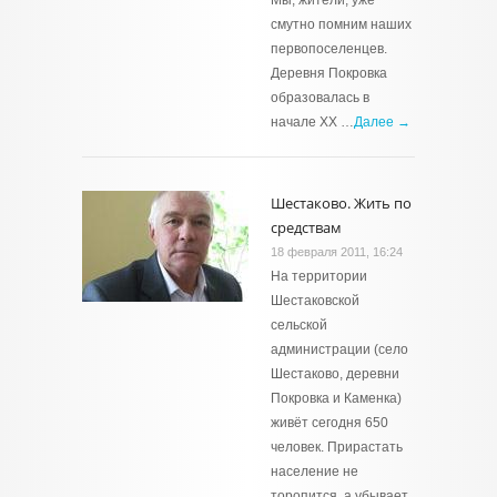
Мы, жители, уже
смутно помним наших
первопоселенцев.
Деревня Покровка
образовалась в
начале ХХ …
Далее →
Шестаково. Жить по
средствам
18 февраля 2011, 16:24
На территории
Шестаковской
сельской
администрации (село
Шестаково, деревни
Покровка и Каменка)
живёт сегодня 650
человек. Прирастать
население не
торопится, а убывает