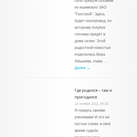
село пришли газовики
из ишимского ЗАО
"Газстрой". Здесь
будет газопровод, по
которому голубое
топливо придёт в
дома селян. Этой
радостной новостью
поделилась Вера
Абышева, глава …
Далее →
Где родился – там и
пригодился
12 ноября 2011, 09:32
Я горжусь своими
учениками! И это не
пустые слова: в своё
время судьба