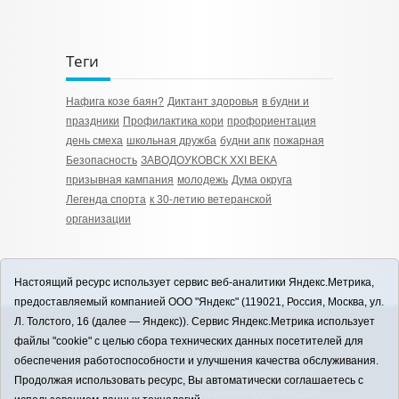
Теги
Нафига козе баян?
Диктант здоровья
в будни и
праздники
Профилактика кори
профориентация
день смеха
школьная дружба
будни апк
пожарная
Безопасность
ЗАВОДОУКОВСК XXI ВЕКА
призывная кампания
молодежь
Дума округа
Легенда спорта
к 30-летию ветеранской
организации
Настоящий ресурс использует сервис веб-аналитики Яндекс.Метрика,
предоставляемый компанией ООО "Яндекс" (119021, Россия, Москва, ул.
Л. Толстого, 16 (далее — Яндекс)). Сервис Яндекс.Метрика использует
12+
файлы "cookie" с целью сбора технических данных посетителей для
ЗАВОДОУКОВСК online / Новости
обеспечения работоспособности и улучшения качества обслуживания.
Заводоуковского муниципального округа, 2026
Продолжая использовать ресурс, Вы автоматически соглашаетесь с
Учредитель: АНО "Информационно-издательский