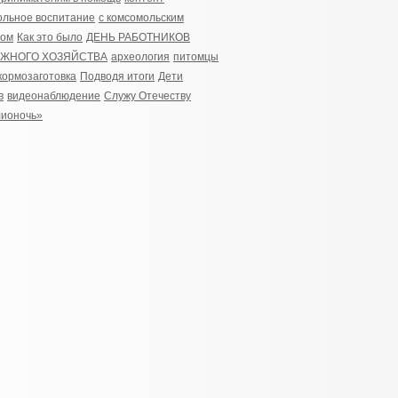
льное воспитание
с комсомольским
ром
Как это было
ДЕНЬ РАБОТНИКОВ
ЖНОГО ХОЗЯЙСТВА
археология
питомцы
кормозаготовка
Подводя итоги
Дети
в
видеонаблюдение
Служу Отечеству
лионочь»