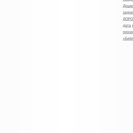
Дошко
задо
ДОРО
дата
герое
«Биб