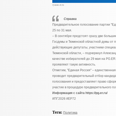
ryazan.er.ru
Справка
Предварительное голосование партии "Ед
25 по 31 мая.
– В сентябре предстоят сразу две больш
Госдумы и Тюменской областной думы от п
действующие депутаты, участники специал
Тюменской области, – подчеркнул Алексан
качестве избирателей до 29 мая на PG.ER
проявляют такую активность.
Отметим, "Единая Россия" – единственная
проводит предварительный отбор кандидат
голосования и предоставляет право сформ
участие в процедуре предварительного го
Информация с сайта https://pg.er.ru/
#ПГ2026 #ЕР72
Теги:
Политика