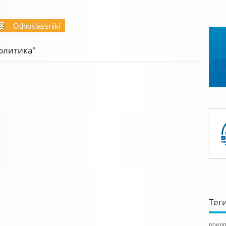
Odnoklassniki
олитика"
Тег
предп