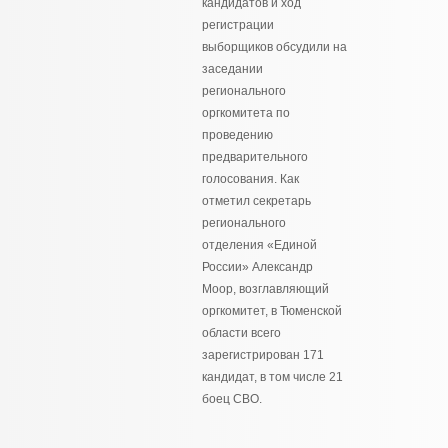
кандидатов и ход
регистрации
выборщиков обсудили на
заседании
регионального
оргкомитета по
проведению
предварительного
голосования. Как
отметил секретарь
регионального
отделения «Единой
России» Александр
Моор, возглавляющий
оргкомитет, в Тюменской
области всего
зарегистрирован 171
кандидат, в том числе 21
боец СВО.