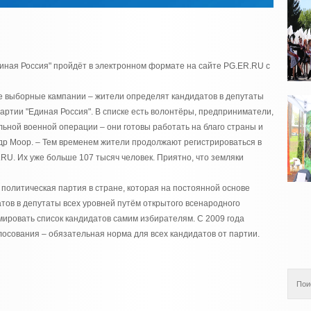
иная Россия" пройдёт в электронном формате на сайте PG.ER.RU с
ие выборные кампании – жители определят кандидатов в депутаты
артии "Единая Россия". В списке есть волонтёры, предприниматели,
ьной военной операции – они готовы работать на благо страны и
др Моор. – Тем временем жители продолжают регистрироваться в
.RU. Их уже больше 107 тысяч человек. Приятно, что земляки
 политическая партия в стране, которая на постоянной основе
ов в депутаты всех уровней путём открытого всенародного
ировать список кандидатов самим избирателям. С 2009 года
лосования – обязательная норма для всех кандидатов от партии.