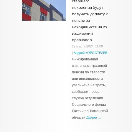
старшего
поколения будут
получать доплату к
пенсии за
находящихся на их
иждивении
правнуков
29 марта 2024, 11:00
|
Андрей КОРОСТЕЛЁВ
Фиксированная
выплата к страховой
пенсии по старости
или инвалидности
увеличена на треть,
сообщает пресс-
служба отделения
Социального фонда
России по Тюменской
области.
Далее →