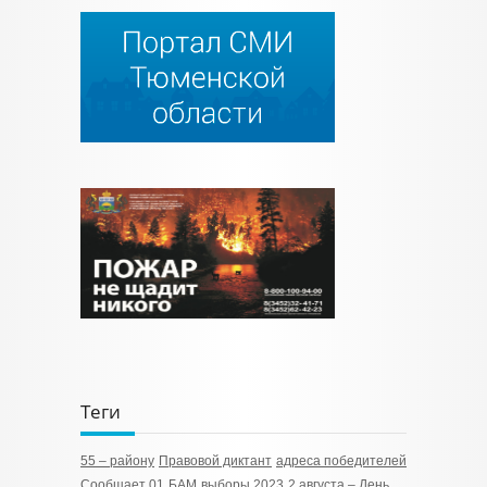
Теги
55 – району
Правовой диктант
адреса победителей
Сообщает 01
БАМ
выборы 2023
2 августа – День