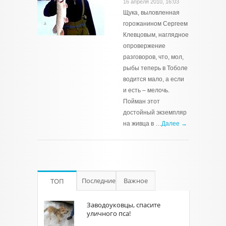
16 апреля 2010, 16:03
Щука, выловленная
горожанином Сергеем
Клевцовым, наглядное
опровержение
разговоров, что, мол,
рыбы теперь в Тоболе
водится мало, а если
и есть – мелочь.
Пойман этот
достойный экземпляр
на живца в …
Далее →
Последние
Важное
ТОП
Заводоуковцы, спасите
уличного пса!