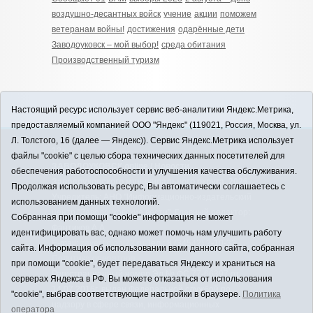
воздушно-десантных войск
учение
акции
поможем
ветеранам войны!
достижения
одарённые дети
Заводоуковск – мой выбор!
среда обитания
Производственный туризм
Настоящий ресурс использует сервис веб-аналитики Яндекс.Метрика,
предоставляемый компанией ООО "Яндекс" (119021, Россия, Москва, ул.
Л. Толстого, 16 (далее — Яндекс)). Сервис Яндекс.Метрика использует
12+
файлы "cookie" с целью сбора технических данных посетителей для
ЗАВОДОУКОВСК online / Новости
обеспечения работоспособности и улучшения качества обслуживания.
Заводоуковского муниципального округа, 2026
Продолжая использовать ресурс, Вы автоматически соглашаетесь с
Учредитель: АНО "Информационно-издательский
использованием данных технологий.
центр "Заводоуковские вести". Главный редактор:
Собранная при помощи "cookie" информация не может
Фантиков А.А.
идентифицировать вас, однако может помочь нам улучшить работу
E-mail:
zavest@obl72.ru
Тел.: 8 (34542) 2-10-33
сайта. Информация об использовании вами данного сайта, собранная
Политика оператора
при помощи "cookie", будет передаваться Яндексу и храниться на
Регистрационный номер Эл № ФС 77-66397 от
серверах Яндекса в РФ. Вы можете отказаться от использования
14.07.2016г. выдан Федеральной службой по
"cookie", выбрав соответствующие настройки в браузере.
Политика
надзору в сфере связи, информационных
оператора