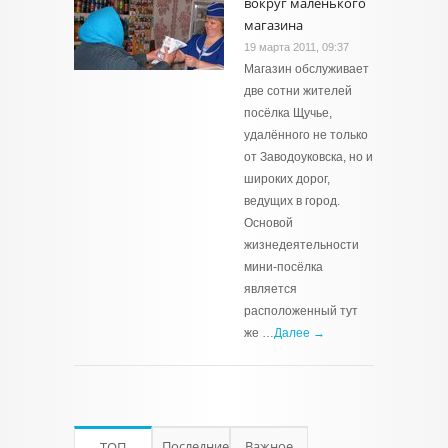
вокруг маленького
магазина
19 марта 2011, 09:37
Магазин обслуживает
две сотни жителей
посёлка Щучье,
удалённого не только
от Заводоуковска, но и
широких дорог,
ведущих в город.
Основой
жизнедеятельности
мини-посёлка
является
расположенный тут
же …
Далее →
Последние
Важное
ТОП