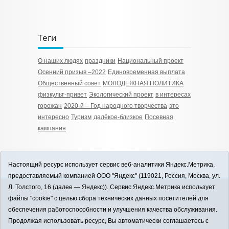
Теги
О наших людях
праздники
Национальный проект
Осенний призыв –2022
Единовременная выплата
Общественный совет
МОЛОДЁЖНАЯ ПОЛИТИКА
физкульт-привет
Экологический проект
в интересах
горожан
2020-й – Год народного творчества
это
интересно
Туризм
далёкое-близкое
Посевная
кампания
Настоящий ресурс использует сервис веб-аналитики Яндекс.Метрика,
предоставляемый компанией ООО "Яндекс" (119021, Россия, Москва, ул.
Л. Толстого, 16 (далее — Яндекс)). Сервис Яндекс.Метрика использует
12+
файлы "cookie" с целью сбора технических данных посетителей для
ЗАВОДОУКОВСК online / Новости
обеспечения работоспособности и улучшения качества обслуживания.
Заводоуковского муниципального округа, 2026
Продолжая использовать ресурс, Вы автоматически соглашаетесь с
Учредитель: АНО "Информационно-издательский