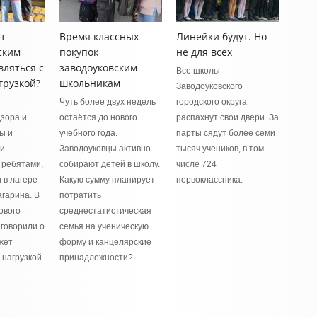
т
Время классных
Линейки будут. Но
ским
покупок
не для всех
вляться с
заводоуковским
Все школы
грузкой?
школьникам
Заводоуковского
Чуть более двух недель
городского округа
зора и
остаётся до нового
распахнут свои двери. За
ы и
учебного года.
парты сядут более семи
ии
Заводоуковцы активно
тысяч учеников, в том
 ребятами,
собирают детей в школу.
числе 724
в лагере
Какую сумму планирует
первоклассника.
агарина. В
потратить
ового
среднестатистическая
 говорили о
семья на ученическую
жет
форму и канцелярские
 нагрузкой
принадлежности?