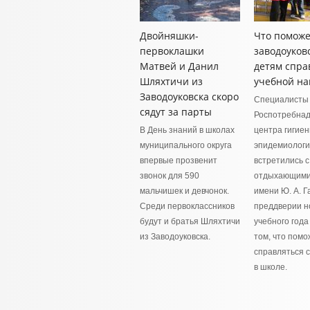
Двойняшки-
Что поможе
первоклашки
заводоуков
Матвей и Данил
детям спра
Шляхтичи из
учебной на
Заводоуковска скоро
Специалисты
сядут за парты
Роспотребнад
В День знаний в школах
центра гигиен
муниципального округа
эпидемиолог
впервые прозвенит
встретились с
звонок для 590
отдыхающими 
мальчишек и девчонок.
имени Ю. А. Г
Среди первоклассников
преддверии н
будут и братья Шляхтичи
учебного года
из Заводоуковска.
том, что помо
справляться с
в школе.