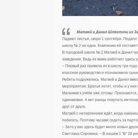
Матвей и Данил Шляхтичи из За
Падают листья, скоро 1 сентября. Педагог
школу № 2 не одна. Компанию ей составят 
В городской школе № 2 Матвей и Данил чу
заведении. Ведь их мама работает здесь 
– Первый раз привела их в школу три года 
классное руководство и познакомила сыни
Ребята подружились. Матвей и Данил вме
мероприятия. Братья хотят, чтобы и у них 
Мальчики к учёбе уже готовы. Признаются,
одинаковая. А вот ранцы покупать им пон
друг от друга.
Матвей с нетерпением ждёт, когда наконец
побегать. Поэтому часами сидеть за парт
– Зато у вас здесь будет много новых дру
Светлана Сорокина. – В нашем 1 "В" 28 реб