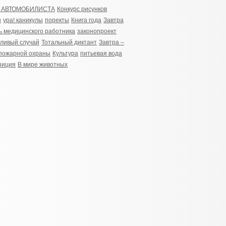
 АВТОМОБИЛИСТА
Конкурс рисунков
ы
ура! каникулы
поректы
Книга года
Завтра
ь медицинского работника
законопроект
ливый случай
Тотальный диктант
Завтра –
пожарной охраны
Культура
питьевая вода
зиция
В мире животных