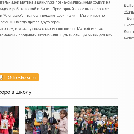
тельницей Матвей и Данил уже познакомились, когда ходили на
ДЕНЬ
видели ребята и свой кабинет. Просторный класс им понравился.
сбор
, в "Алёнушке", – выносят вердикт двойняшки. – Мы учиться не
– Ден
ечу. Мы всегда друг за друга горой!
Счаст
 о том, кем станут после окончания школы. Матвей мечтает
День 
несменом и продавать автомобили. Путь в большую жизнь для них
экспо
Odnoklassniki
коро в школу"