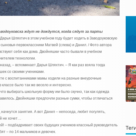
водоуковска ждут не дождутся, когда сядут за парты
 Дарья Шляхтич в этом учебном году будет ходить в Заводоуковскую
сыновья-первоклассники Матвей (слева) и Данил. / Фото автора
вствуют себя как дома. Двойняшки часто бывали в учебном
учителем технологии.
назад, – вспоминает Дарья Шляхтич. – Я как раз взяла тогда
шек со своими учениками.
сте с воспитанниками мамы ходили на разные внеурочные
в классе было так же весело и интересно.
 что выбирать школьную форму им было скучно, так как одежда
равилось. Двойняшки предпочли разные сумки, чтобы отличаться
 начнутся занятия. А вот Данил – непоседа, любит погулять,
ой не хочет…
зей! – подбадривает своих будущих учеников классный руководитель
Тег
ят – по 14 мальчиков и девочек.