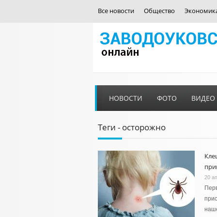
Все новости
Общество
Экономик
НОВОСТИ
ФОТО
ВИДЕО
Теги - осторожно
Кле
при
20 а
Перв
прис
наше