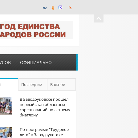
УСОВ
ОФИЦИАЛЬНО
Последние
Важное
П
В Заводоуковске прошёл
первый этап областных
соревнований по летнему
биатлону
По программе "Трудовое
лето" в Заводоуковске