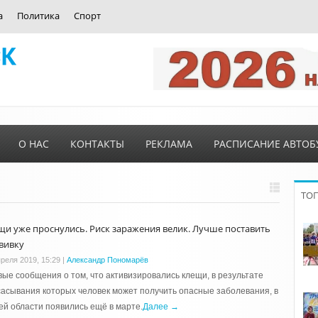
а
Политика
Спорт
О НАС
КОНТАКТЫ
РЕКЛАМА
РАСПИСАНИЕ АВТОБ
ТО
щи уже проснулись. Риск заражения велик. Лучше поставить
вивку
преля 2019, 15:29
|
Александр Пономарёв
ые сообщения о том, что активизировались клещи, в результате
асывания которых человек может получить опасные заболевания, в
й области появились ещё в марте.
Далее →