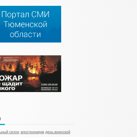
и
ьный сезон
агротехникум
день воинской