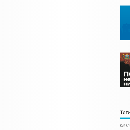
Тег
купал