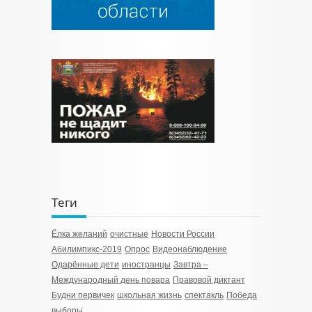
Теги
Ёлка желаний
очистные
Новости России
Абилимпикс-2019
Опрос
Видеонаблюдение
Одарённые дети
иностранцы
Завтра –
Международный день повара
Правовой диктант
Будни первичек
школьная жизнь
спектакль
Победа
выборы