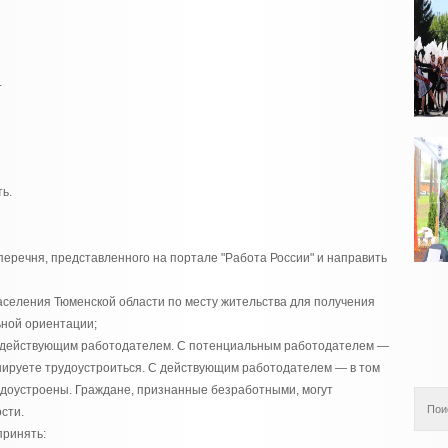
.
ь.
перечня, представленного на портале "Работа России" и направить
аселения Тюменской области по месту жительства для получения
ьной ориентации;
ли действующим работодателем. С потенциальным работодателем —
анируете трудоустроиться. С действующим работодателем — в том
удоустроены. Граждане, признанные безработными, могут
сти.
принять: