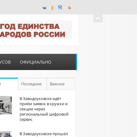
УСОВ
ОФИЦИАЛЬНО
Последние
Важное
П
В Заводоуковске идёт
приём заявок в кружки и
секции через
региональный цифровой
сервис
В Заводоуковске прошёл