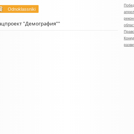
Побе
Odnoklassniki
апрел
рекон
нацпроект "Демография""
облас
Право
Конку
разви