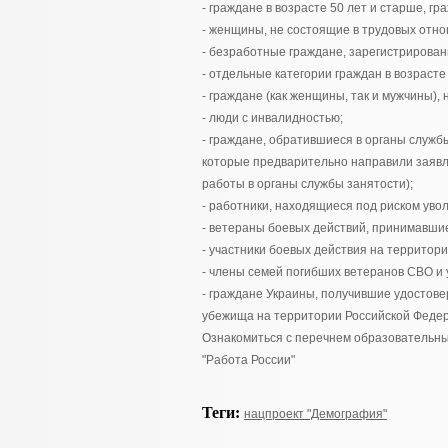
- граждане в возрасте 50 лет и старше, г
- женщины, не состоящие в трудовых отн
- безработные граждане, зарегистрирован
- отдельные категории граждан в возрасте
- граждане (как женщины, так и мужчины), 
- люди с инвалидностью;
- граждане, обратившиеся в органы служб
которые предварительно направили заявл
работы в органы службы занятости);
- работники, находящиеся под риском уво
- ветераны боевых действий, принимавшие
- участники боевых действия на территори
- члены семей погибших ветеранов СВО и 
- граждане Украины, получившие удостов
убежища на территории Российской Феде
Ознакомиться с перечнем образовательны
"Работа России"
Теги:
нацпроект "Демография"