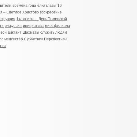
дители
времена года
ёлка главы
16
я – Светлое Христово воскресение
струкция
14 августа – День Тюменской
ти
экскурсия
инициатива
мисс филиала
вой диктант
Шахматы
служить людям
рс медсестёр
­Субботник
Перспективы
тия