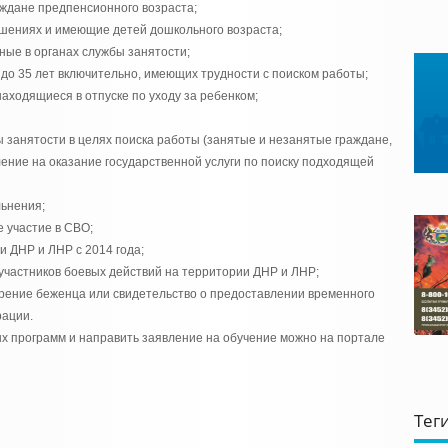
раждане предпенсионного возраста;
ошениях и имеющие детей дошкольного возраста;
ные в органах службы занятости;
 до 35 лет включительно, имеющих трудности с поиском работы;
находящиеся в отпуске по уходу за ребенком;
ы занятости в целях поиска работы (занятые и незанятые граждане,
ение на оказание государственной услуги по поиску подходящей
льнения;
 участие в СВО;
и ДНР и ЛНР с 2014 года;
участников боевых действий на территории ДНР и ЛНР;
ерение беженца или свидетельство о предоставлении временного
рации.
х программ и направить заявление на обучение можно на портале
Тег