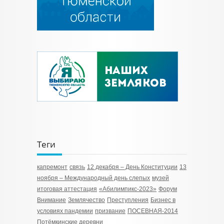
Теги
капремонт
связь
12 декабря – День Конституции
13
ноября – Международный день слепых
музей
итоговая аттестация
«Абилимпикс-2023»
Форум
Внимание
Землячество
Преступления
Бизнес в
условиях пандемии
призвание
ПОСЕВНАЯ-2014
Потёмкинские деревни