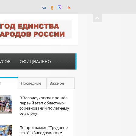
УСОВ
ОФИЦИАЛЬНО
Последние
Важное
П
В Заводоуковске прошёл
первый этап областных
соревнований по летнему
биатлону
По программе "Трудовое
лето" в Заводоуковске