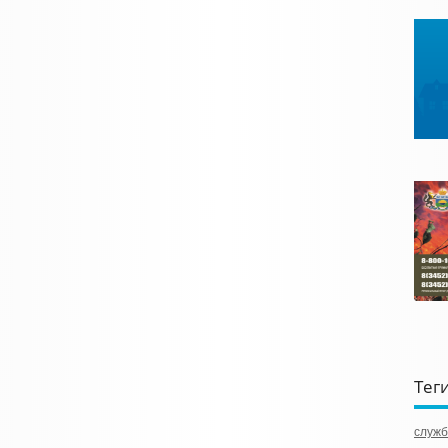
Тег
служб