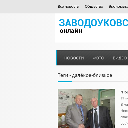
Все новости
Общество
Экономик
НОВОСТИ
ФОТО
ВИДЕО
Теги - далёкое-близкое
"Пр
19 и
В ко
Нево
своё
50 л