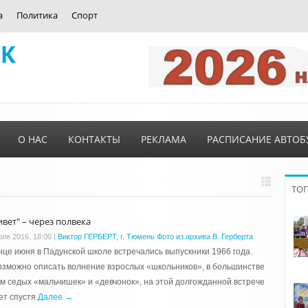
а
Политика
Спорт
О НАС
КОНТАКТЫ
РЕКЛАМА
РАСПИСАНИЕ АВТОБ
ТО
ивет" – через полвека
юля 2016, 18:00
|
Виктор ГЕРБЕРТ, г. Тюмень Фото из архива В. Герберта
нце июня в Падунской школе встречались выпускники 1966 года.
зможно описать волнение взрослых «школьников», в большинстве
м седых «мальчишек» и «девчонок», на этой долгожданной встрече
ет спустя.
Далее →