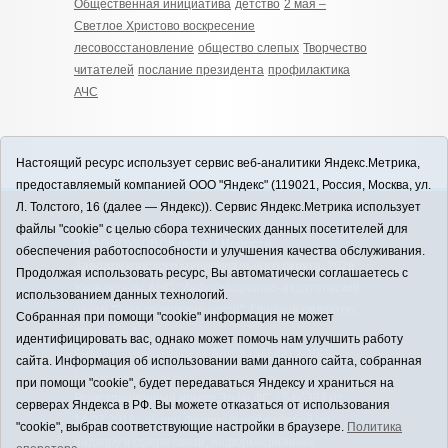
Общественная инициатива
детство
2 мая –
Светлое Христово воскресение
лесовосстановление
общество слепых
Творчество
читателей
послание президента
профилактика
АЧС
Настоящий ресурс использует сервис веб-аналитики Яндекс.Метрика,
предоставляемый компанией ООО "Яндекс" (119021, Россия, Москва, ул.
Л. Толстого, 16 (далее — Яндекс)). Сервис Яндекс.Метрика использует
12+
файлы "cookie" с целью сбора технических данных посетителей для
ЗАВОДОУКОВСК online / Новости
обеспечения работоспособности и улучшения качества обслуживания.
Заводоуковского муниципального округа, 2026
Продолжая использовать ресурс, Вы автоматически соглашаетесь с
Учредитель: АНО "Информационно-издательский
использованием данных технологий.
центр "Заводоуковские вести". Главный редактор:
Собранная при помощи "cookie" информация не может
Фантиков А.А.
идентифицировать вас, однако может помочь нам улучшить работу
E-mail:
zavest@obl72.ru
Тел.: 8 (34542) 2-10-33
сайта. Информация об использовании вами данного сайта, собранная
Политика оператора
при помощи "cookie", будет передаваться Яндексу и храниться на
Регистрационный номер Эл № ФС 77-66397 от
серверах Яндекса в РФ. Вы можете отказаться от использования
14.07.2016г. выдан Федеральной службой по
"cookie", выбрав соответствующие настройки в браузере.
Политика
надзору в сфере связи, информационных