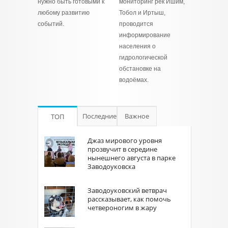
нужно быть готовыми к
мониторинг рек Ишим,
любому развитию
Тобол и Иртыш,
событий.
проводится
информирование
населения о
гидрологической
обстановке на
водоёмах.
Последние
Важное
ТОП
Джаз мирового уровня
прозвучит в середине
нынешнего августа в парке
Заводоуковска
Заводоуковский ветврач
рассказывает, как помочь
четвероногим в жару