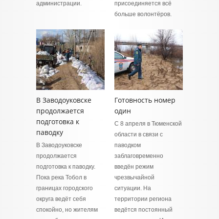
администрации.
присоединяется всё
больше волонтёров.
В Заводоуковске
Готовность номер
продолжается
один
подготовка к
С 8 апреля в Тюменской
паводку
области в связи с
В Заводоуковске
паводком
продолжается
заблаговременно
подготовка к паводку.
введён режим
Пока река Тобол в
чрезвычайной
границах городского
ситуации. На
округа ведёт себя
территории региона
спокойно, но жителям
ведётся постоянный