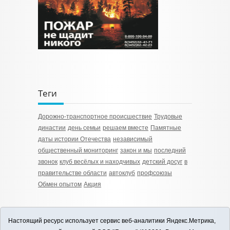
Теги
Дорожно-транспортное происшествие
Трудовые
династии
день семьи
решаем вместе
Памятные
даты истории Отечества
независимый
общественный мониторинг
закон и мы
последний
звонок
клуб весёлых и находчивых
детский досуг
в
правительстве области
автоклуб
профсоюзы
Обмен опытом
Акция
Настоящий ресурс использует сервис веб-аналитики Яндекс.Метрика,