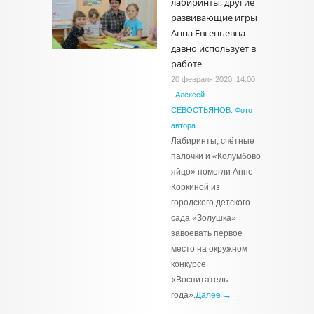
лабиринты, другие
развивающие игры
Анна Евгеньевна
давно использует в
работе
20 февраля 2020, 14:00
|
Алексей
СЕВОСТЬЯНОВ. Фото
автора
Лабиринты, счётные
палочки и «Колумбово
яйцо» помогли Анне
Коркиной из
городского детского
сада «Золушка»
завоевать первое
место на окружном
конкурсе
«Воспитатель
года».
Далее →