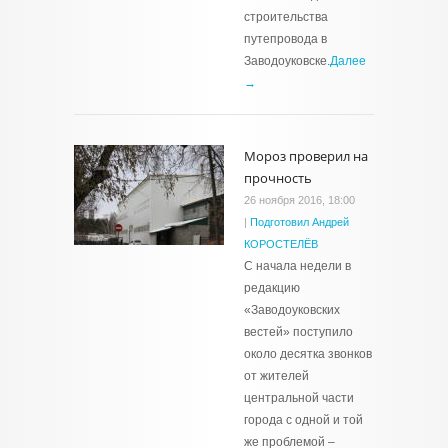
строительства
путепровода в
Заводоуковске.
Далее
→
Мороз проверил на
прочность
26 ноября 2016, 18:00
|
Подготовил Андрей
КОРОСТЕЛЁВ
С начала недели в
редакцию
«Заводоуковских
вестей» поступило
около десятка звонков
от жителей
центральной части
города с одной и той
же проблемой –