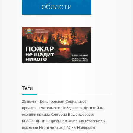
Теги
25 июля – День торговли
Социальное
предпринимательство
Победители
Дети войны
осенний призыв
Конкурсы
Ваше здоровье
КРАЕВЕДЕНИЕ
Приёмная кампания
готовимся к
посевной
Итоги лета
эх
ПАСХА
Нацпроект