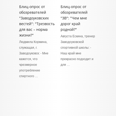
Блиц-опрос от
Блиц-опрос от
обозревателей
обозревателей
"Заводоуковских
"ЗВ": "Чем мне
вестей": "Трезвость
дорог край
для вас – норма
родной?"
жизни?"
Августа Ескина, тренер
Людмила Кормина,
Заводоуковской
служащая, г.
спортивной школы: -
Заводоуковск: - Мне
Наш край мне
кажется, что
прекрасно подходит и
чрезмерное
для …
употребление
спиртного …