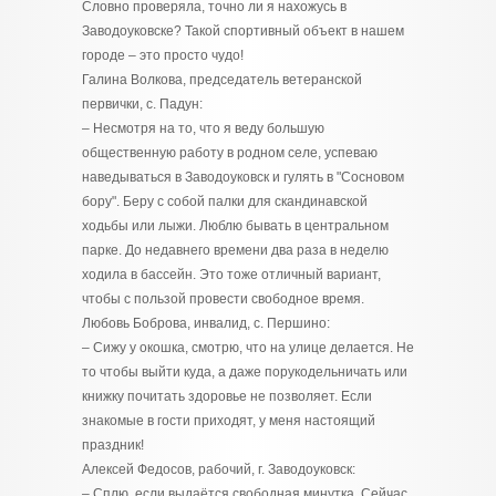
Словно проверяла, точно ли я нахожусь в
Заводоуковске? Такой спортивный объект в нашем
городе – это просто чудо!
Галина Волкова, председатель ветеранской
первички, с. Падун:
– Несмотря на то, что я веду большую
общественную работу в родном селе, успеваю
наведываться в Заводоуковск и гулять в "Сосновом
бору". Беру с собой палки для скандинавской
ходьбы или лыжи. Люблю бывать в центральном
парке. До недавнего времени два раза в неделю
ходила в бассейн. Это тоже отличный вариант,
чтобы с пользой провести свободное время.
Любовь Боброва, инвалид, с. Першино:
– Сижу у окошка, смотрю, что на улице делается. Не
то чтобы выйти куда, а даже порукодельничать или
книжку почитать здоровье не позволяет. Если
знакомые в гости приходят, у меня настоящий
праздник!
Алексей Федосов, рабочий, г. Заводоуковск:
– Сплю, если выдаётся свободная минутка. Сейчас