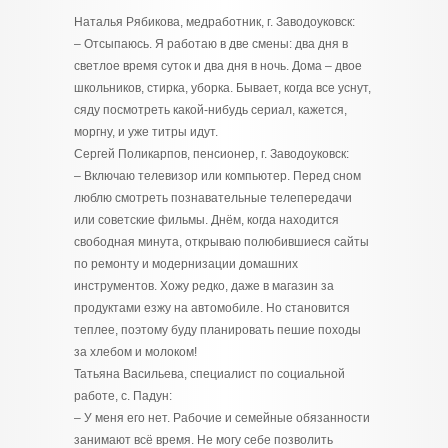
Наталья Рябикова, медработник, г. Заводоуковск:
– Отсыпаюсь. Я работаю в две смены: два дня в
светлое время суток и два дня в ночь. Дома – двое
школьников, стирка, уборка. Бывает, когда все уснут,
сяду посмотреть какой-нибудь сериал, кажется,
моргну, и уже титры идут.
Сергей Поликарпов, пенсионер, г. Заводоуковск:
– Включаю телевизор или компьютер. Перед сном
люблю смотреть познавательные телепередачи
или советские фильмы. Днём, когда находится
свободная минута, открываю полюбившиеся сайты
по ремонту и модернизации домашних
инструментов. Хожу редко, даже в магазин за
продуктами езжу на автомобиле. Но становится
теплее, поэтому буду планировать пешие походы
за хлебом и молоком!
Татьяна Васильева, специалист по социальной
работе, с. Падун:
– У меня его нет. Рабочие и семейные обязанности
занимают всё время. Не могу себе позволить