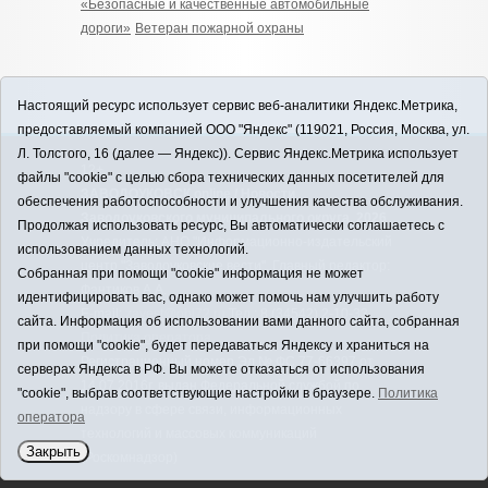
«Безопасные и качественные автомобильные
дороги»
Ветеран пожарной охраны
Настоящий ресурс использует сервис веб-аналитики Яндекс.Метрика,
предоставляемый компанией ООО "Яндекс" (119021, Россия, Москва, ул.
Л. Толстого, 16 (далее — Яндекс)). Сервис Яндекс.Метрика использует
12+
файлы "cookie" с целью сбора технических данных посетителей для
ЗАВОДОУКОВСК online / Новости
обеспечения работоспособности и улучшения качества обслуживания.
Заводоуковского муниципального округа, 2026
Продолжая использовать ресурс, Вы автоматически соглашаетесь с
Учредитель: АНО "Информационно-издательский
использованием данных технологий.
центр "Заводоуковские вести". Главный редактор:
Собранная при помощи "cookie" информация не может
Фантиков А.А.
идентифицировать вас, однако может помочь нам улучшить работу
E-mail:
zavest@obl72.ru
Тел.: 8 (34542) 2-10-33
сайта. Информация об использовании вами данного сайта, собранная
Политика оператора
при помощи "cookie", будет передаваться Яндексу и храниться на
Регистрационный номер Эл № ФС 77-66397 от
серверах Яндекса в РФ. Вы можете отказаться от использования
14.07.2016г. выдан Федеральной службой по
"cookie", выбрав соответствующие настройки в браузере.
Политика
надзору в сфере связи, информационных
оператора
технологий и массовых коммуникаций
Закрыть
(Роскомнадзор)