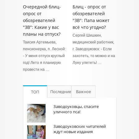
Очередной блиц-
Блиц - опрос от
опрос от
обозревателей
обозревателей
"ЗВ": Папа может
"ЗВ": Какие у вас
всё что угодно?
планы на отпуск?
Сергей Шишкин,
Таисия Артемьева,
медицинский работник,
пенсионерка, п. Лесной:
г. Заводоуковск: - Если
- У меня отпуск круглый
захотеть, то можно и на
год! Лето я планирую
Луну улететь! …
провести на …
Последние
Важное
ТОП
Заводоуковцы, спасите
уличного пса!
Заводоуковских читателей
ждут новые издания