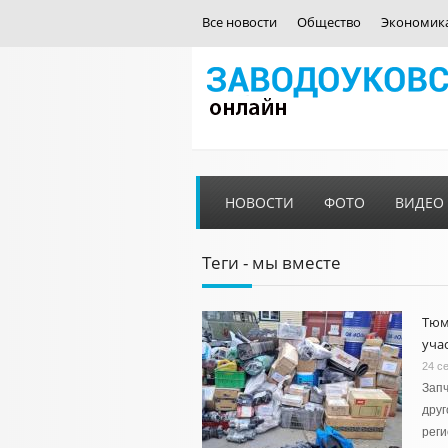
Все новости
Общество
Экономик
НОВОСТИ
ФОТО
ВИДЕО
Теги - мы вместе
Тюм
уча
24 с
Запч
друг
реги