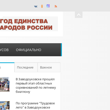
УСОВ
ОФИЦИАЛЬНО
Последние
Важное
П
В Заводоуковске прошёл
первый этап областных
соревнований по летнему
биатлону
По программе "Трудовое
лето" в Заводоуковске