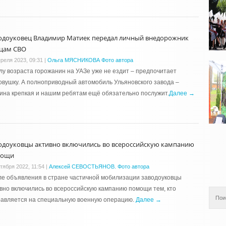
одоуковец Владимир Матиек передал личный внедорожник
цам СВО
преля 2023, 09:31
|
Ольга МЯСНИКОВА Фото автора
лу возраста горожанин на УАЗе уже не ездит – предпочитает
овушку. А полноприводный автомобиль Ульяновского завода –
на крепкая и нашим ребятам ещё обязательно послужит.
Далее →
одоуковцы активно включились во всероссийскую кампанию
мощи
тября 2022, 11:54
|
Алексей СЕВОСТЬЯНОВ. Фото автора
е объявления в стране частичной мобилизации заводоуковцы
вно включились во всероссийскую кампанию помощи тем, кто
равляется на специальную военную операцию.
Далее →