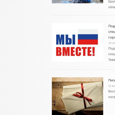
Бра
обла
Под
спе
гор
10 с
Пода
спец
Тюме
Пис
11 м
Восп
патр