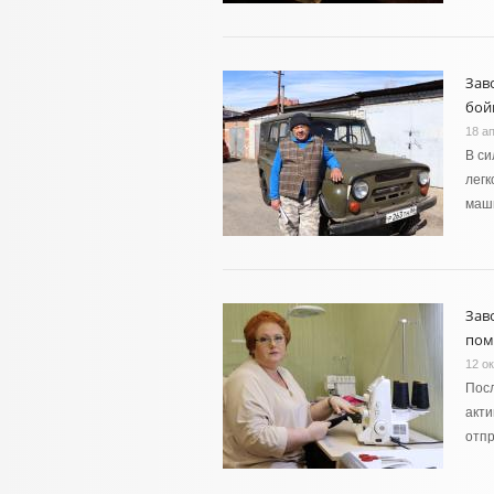
Зав
бой
18 а
В си
легк
маши
Зав
по
12 ок
Посл
акти
отп