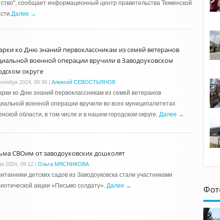
тство", сообщает информационный центр правительства Тюменской
сти.
Далее →
арки ко Дню знаний первоклассникам из семей ветеранов
циальной военной операции вручили в Заводоуковском
одском округе
ентября 2024, 09:36
|
Алексей СЕВОСТЬЯНОВ
рки ко Дню знаний первоклассникам из семей ветеранов
иальной военной операции вручили во всех муниципалитетах
нской области, в том числе и в нашем городском округе.
Далее →
ьма СВОим от заводоуковских дошколят
ая 2024, 09:12
|
Ольга МЯСНИКОВА
итанники детских садов из Заводоуковска стали участниками
иотической акции «Письмо солдату».
Далее →
Фот