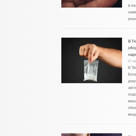
в на
заме
реше
В Т
обо
нар
07 ав
В Тю
Бога
доку
авто
подо
маши
обн
вещ