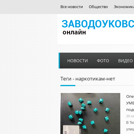
Все новости
Общество
Экономик
НОВОСТИ
ФОТО
ВИДЕО
Теги - наркотикам-нет
Опе
УМВ
под
20 с
В Тю
улиц