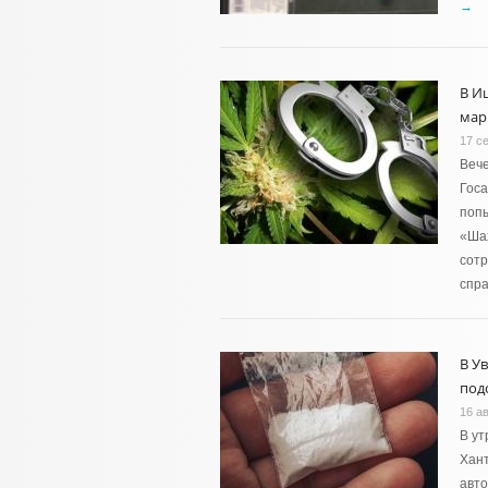
→
В И
мар
17 с
Вече
Гос
попы
«Ша
сотр
спра
В У
под
16 ав
В ут
Хант
авт