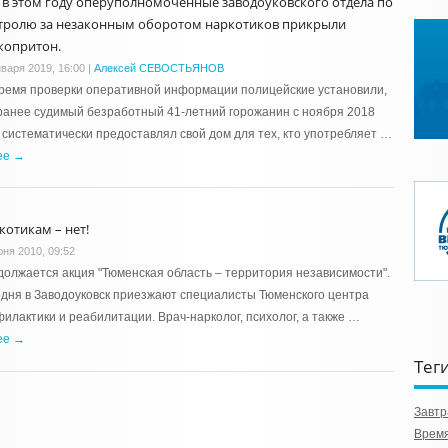
 в этом году оперуполномоченные заводоуковского отдела по
тролю за незаконным оборотом наркотиков прикрыли
копритон.
нваря 2019, 16:00
|
Алексей СЕВОСТЬЯНОВ
ремя проверки оперативной информации полицейские установили,
ранее судимый безработный 41-летний горожанин с ноября 2018
 систематически предоставлял свой дом для тех, кто употребляет …
ее →
котикам – нет!
юня 2010, 09:52
олжается акция "Тюменская область – территория независимости".
дня в Заводоуковск приезжают специалисты Тюменского центра
илактики и реабилитации. Врач-нарколог, психолог, а также …
ее →
Тег
Завтр
Время