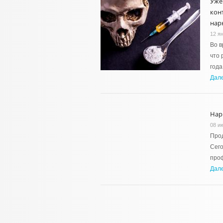
Уже
кон
нар
12 я
Во в
что 
года
Дал
Нар
08 и
Прод
Сего
проф
Дал