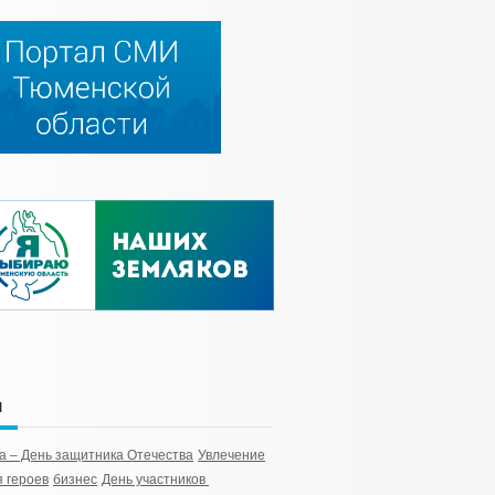
и
а – День защитника Отечества
Увлечение
 героев
бизнес
День участников