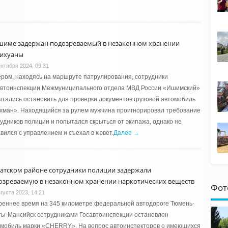
шиме задержан подозреваемый в незаконном хранении
ихуаны
ентября 2024, 09:31
ром, находясь на маршруте патрулирования, сотрудники
автоинспекции Межмуниципального отдела МВД России «Ишимский»
тались остановить для проверки документов грузовой автомобиль
хман». Находящийся за рулем мужчина проигнорировал требование
удников полиции и попытался скрыться от экипажа, однако не
вился с управлением и съехал в кювет.
Далее →
ватском районе сотрудники полиции задержали
озреваемую в незаконном хранении наркотических веществ
Фот
густа 2023, 14:21
реннее время на 345 километре федеральной автодороге Тюмень-
ы-Мансийск сотрудниками Госавтоинспекции остановлен
омобиль марки «CHERRY». На вопрос автоинспекторов о имеющихся