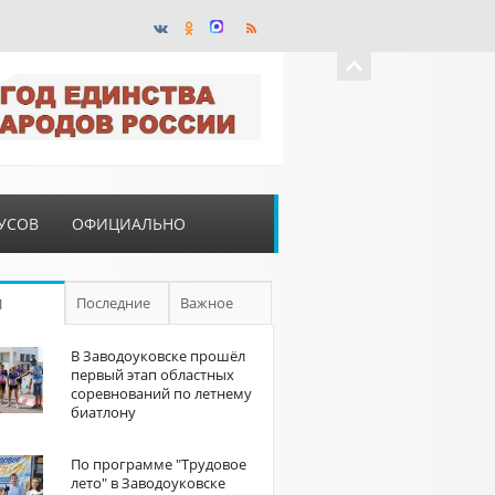
УСОВ
ОФИЦИАЛЬНО
Последние
Важное
П
В Заводоуковске прошёл
первый этап областных
соревнований по летнему
биатлону
По программе "Трудовое
лето" в Заводоуковске