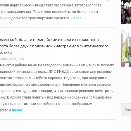
личии наркотических веществах пассажирка автотранспорта
тно занервничала. После чего полицейскими было принято
ние о досмотре транспортного средства.
Далее →
юменской области полицейские изъяли из незаконного
рота более двух с половиной килограммов синтетического
котика
густа 2023, 15:51
менском районе на 40 км автодороги Тюмень – Омск, вблизи поселка
ндинский, инспекторы полка ДПС ГИБДД остановили для проверки
ментов автомобиль «Тойота Корона». Водитель, при общении с
инспекторами, сильно занервничал. Поведение мужчины вызвало
зрение у сотрудников полиции, и они приняли решение осмотреть
ну. В присутствии понятых под передним сиденьем полицейскими
аружены пластиковые контейнеры с порошкообразным
еством.
Далее →