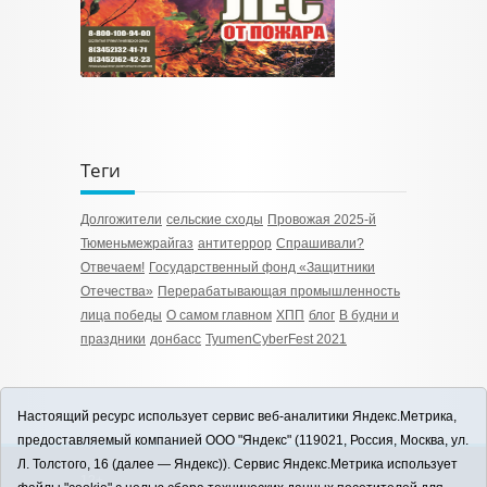
Теги
Долгожители
сельские сходы
Провожая 2025-й
Тюменьмежрайгаз
антитеррор
Спрашивали?
Отвечаем!
Государственный фонд «Защитники
Отечества»
Перерабатывающая промышленность
лица победы
О самом главном
ХПП
блог
В будни и
праздники
донбасс
TyumenСyberFest 2021
Настоящий ресурс использует сервис веб-аналитики Яндекс.Метрика,
предоставляемый компанией ООО "Яндекс" (119021, Россия, Москва, ул.
Л. Толстого, 16 (далее — Яндекс)). Сервис Яндекс.Метрика использует
12+