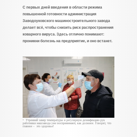
С первых дней введения в области режима
повышенной готовности администрация
Заводоуковского машиностроительного завода
делает всё, чтобы снизить риск распространения
коварного вируса. Здесь отлично понимают:
проникни болезнь на предприятие, и оно встанет.
• Утренний замер температуры и регулярную дезинфекцию рук
работники машзавода уже воспринимают, как должное. Говорят, что
главное – это здоровье!