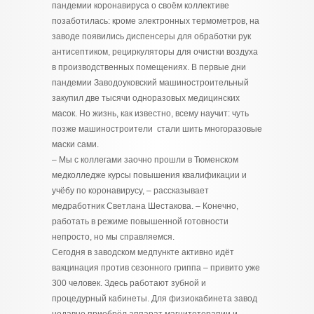
пандемии коронавируса о своём коллективе
позаботилась: кроме электронных термометров, на
заводе появились диспенсеры для обработки рук
антисептиком, рециркуляторы для очистки воздуха
в производственных помещениях. В первые дни
пандемии Заводоуковский машиностроительный
закупил две тысячи одноразовых медицинских
масок. Но жизнь, как известно, всему научит: чуть
позже машиностроители стали шить многоразовые
маски сами.
– Мы с коллегами заочно прошли в Тюменском
медколледже курсы повышения квалификации и
учёбу по коронавирусу, – рассказывает
медработник Светлана Шестакова. – Конечно,
работать в режиме повышенной готовности
непросто, но мы справляемся.
Сегодня в заводском медпункте активно идёт
вакцинация против сезонного гриппа – привито уже
300 человек. Здесь работают зубной и
процедурный кабинеты. Для физиокабинета завод