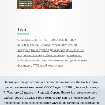
Теги
САМООБЕСПЕЧЕНИЕ
Необычные истории
обычных вещей
Самозанятость
автобусная
экскурсия
мини-футбол
День флага
призыв-2019
апк
смотр техники
к 30-летию вывода советских
войск из афганистана
Наставничество
день музыки
фестиваль ГТТО
проблема
сириус
Настоящий ресурс использует сервис веб-аналитики Яндекс.Метрика,
предоставляемый компанией ООО "Яндекс" (119021, Россия, Москва, ул.
Л. Толстого, 16 (далее — Яндекс)). Сервис Яндекс.Метрика использует
12+
файлы "cookie" с целью сбора технических данных посетителей для
ЗАВОДОУКОВСК online / Новости
обеспечения работоспособности и улучшения качества обслуживания.