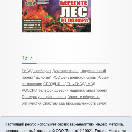
Теги
ГИБДД сообщает
Духовная жизнь
Национальный
проект "экология"
РСО
день воинской славы России
соглашение
СЕГОДНЯ – ДЕНЬ ГИБДД МВД
РОССИИ
телефон доверия
национальный проект
Прокуратура разъясняет
Власть и общество
оптимистка
Спартакиада
промышленность
село!
Настоящий ресурс использует сервис веб-аналитики Яндекс.Метрика,
предоставляемый компанией ООО "Яндекс" (119021, Россия, Москва, ул.