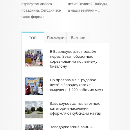
атрибутом любого
летие Великой Победы,
праздника. Сегодня всё
а наши земляки – …
чаще формат …
Последние
Важное
ТОП
В Заводоуковске прошёл
первый этап областных
соревнований по летнему
биатлону
По программе "Трудовое
лето" в Заводоуковске
выделено 1 220 рабочих мест
Заводоуковцы из льготных
категорий населения
оформляют субсидии на газ
Заводоуковские воины-