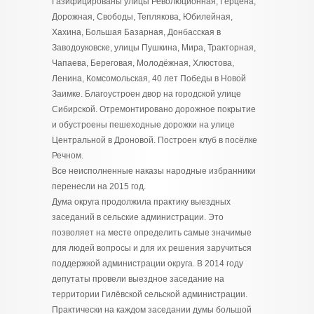
Газифицированы улицы Революционная, Герцена,
Дорожная, Свободы, Теплякова, Юбилейная,
Хахина, Большая Базарная, Донбасская в
Заводоуковске, улицы Пушкина, Мира, Тракторная,
Чапаева, Береговая, Молодёжная, Хлюстова,
Ленина, Комсомольская, 40 лет Победы в Новой
Заимке. Благоустроен двор на городской улице
Сибирской. Отремонтировано дорожное покрытие
и обустроены пешеходные дорожки на улице
Центральной в Дроновой. Построен клуб в посёлке
Речном.
Все неисполненные наказы народные избранники
перенесли на 2015 год.
Дума округа продолжила практику выездных
заседаний в сельские администрации. Это
позволяет на месте определить самые значимые
для людей вопросы и для их решения заручиться
поддержкой администрации округа. В 2014 году
депутаты провели выездное заседание на
территории Гилёвской сельской администрации.
Практически на каждом заседании думы большой