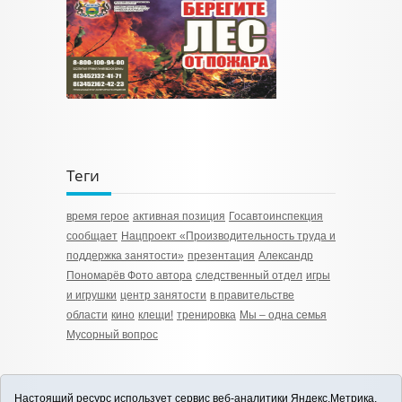
Теги
время герое
активная позиция
Госавтоинспекция
сообщает
Нацпроект «Производительность труда и
поддержка занятости»
презентация
Александр
Пономарёв Фото автора
следственный отдел
игры
и игрушки
центр занятости
в правительстве
области
кино
клещи!
тренировка
Мы – одна семья
Мусорный вопрос
Настоящий ресурс использует сервис веб-аналитики Яндекс.Метрика,