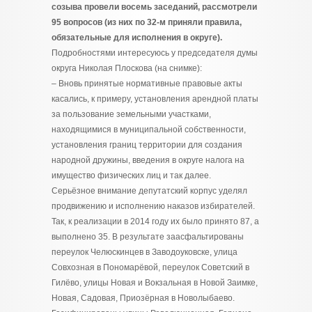
созыва провели восемь заседаний, рассмотрели
95 вопросов (из них по 32-м приняли правила,
обязательные для исполнения в округе).
Подробностями интересуюсь у председателя думы
округа Николая Плоскова (на снимке):
– Вновь принятые нормативные правовые акты
касались, к примеру, установления арендной платы
за пользование земельными участками,
находящимися в муниципальной собственности,
установления границ территории для создания
народной дружины, введения в округе налога на
имущество физических лиц и так далее.
Серьёзное внимание депутатский корпус уделял
продвижению и исполнению наказов избирателей.
Так, к реализации в 2014 году их было принято 87, а
выполнено 35. В результате заасфальтированы
переулок Челюскинцев в Заводоуковске, улица
Совхозная в Пономарёвой, переулок Советский в
Гилёво, улицы Новая и Вокзальная в Новой Заимке,
Новая, Садовая, Приозёрная в Новолыбаево.