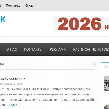
а
Политика
Спорт
О НАС
КОНТАКТЫ
РЕКЛАМА
РАСПИСАНИЕ АВТОБ
ей
ТО
гадир-станочник
ентября 2012, 09:54
ТРА - ДЕНЬ МАШИНОСТРОИТЕЛЕЙ. В канун профессионального
дника на машиностроительном заводе чествовали тех, кто отдал
приятию не один десяток лет. Среди них – Алефтина Сергеева. Ей
чили …
Далее →