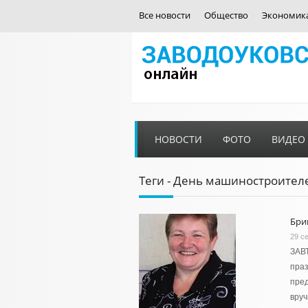
Все новости
Общество
Экономик
НОВОСТИ
ФОТО
ВИДЕО
Теги - День машиностроител
Бри
29 с
ЗАВ
праз
пред
вру