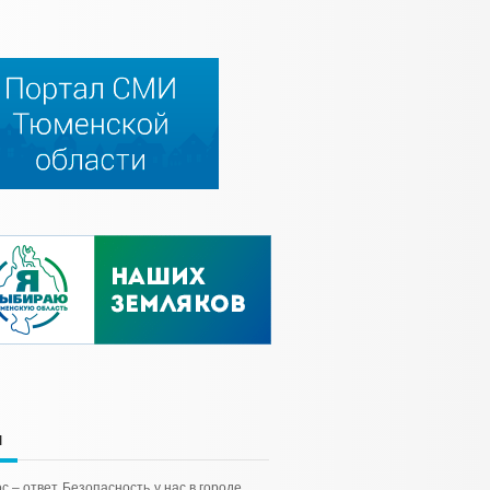
и
с – ответ
Безопасность
у нас в городе