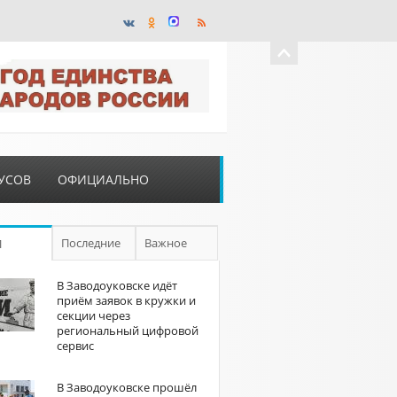
УСОВ
ОФИЦИАЛЬНО
Последние
Важное
П
В Заводоуковске идёт
приём заявок в кружки и
секции через
региональный цифровой
сервис
В Заводоуковске прошёл