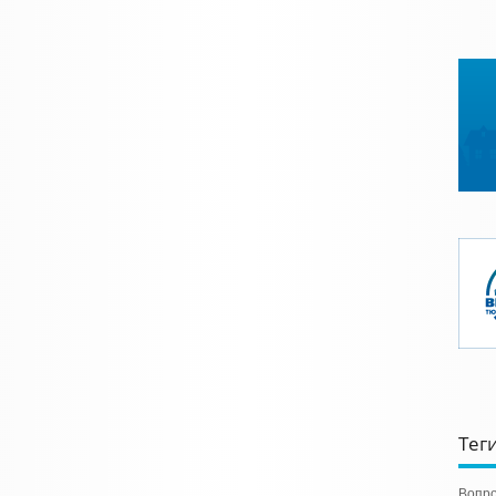
Тег
Вопро