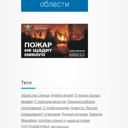
Теги
общество слепых
Идём в музей
О героях былых
времён
С рабочим визитом
Общероссийское
голосование
Стройплощадка
Новости России
спрашивали? отвечаем!
Родная игрушка
Таврида
Марафон
голубая планета
наша история
ГОСПОДДЕРЖКА
автовокзал