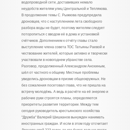
водопроводной сети, доставивших немало
неудобств жителям улиц Центральной и Теплякова.
В продолжение темы С. Рыжкова предупредила
дроновцев, что с наступлением лета свободного
разбора воды не будет, поэтому жителям следует
поторопиться с вводом её в дома и установкой
счётчиков. Дополнением к отчёту главы стало
выступление члена совета ТОС Татьяны Раевой и
чествование жителей, которые активно и творчески
участвовали в новогоднем убранстве села.
Разговор, продолженный Александром Анохиным,
шёл от частного к общему. Местные проблемы
увиделись дроновцам в призме общеокружных. Не
без сожаления посетовал глава, что не пришла на
встречу молодёжь. А ведь в расчёте на её энергию и
рабочие руки строятся планы, определяются
приоритеты развития территории. Между тем
сегодня руководитель крестьянского хозяйства
"Дружба" Валерий Шишканов вынужден нанимать
иностранных граждан. И если в этом году отсчитает
Дронова свой 223 годок, то кто будет дальше вести