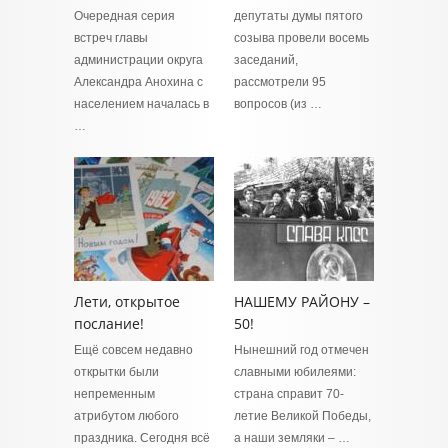
Очередная серия
депутаты думы пятого
встреч главы
созыва провели восемь
администрации округа
заседаний,
Александра Анохина с
рассмотрели 95
населением началась в
вопросов (из …
…
Лети, открытое
НАШЕМУ РАЙОНУ –
послание!
50!
Ещё совсем недавно
Нынешний год отмечен
открытки были
славными юбилеями:
непременным
страна справит 70-
атрибутом любого
летие Великой Победы,
праздника. Сегодня всё
а наши земляки – …