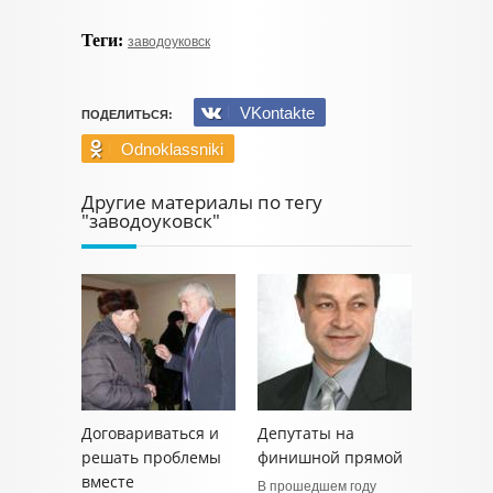
Теги:
заводоуковск
VKontakte
ПОДЕЛИТЬСЯ:
Odnoklassniki
Другие материалы по тегу
"заводоуковск"
Договариваться и
Депутаты на
решать проблемы
финишной прямой
вместе
В прошедшем году