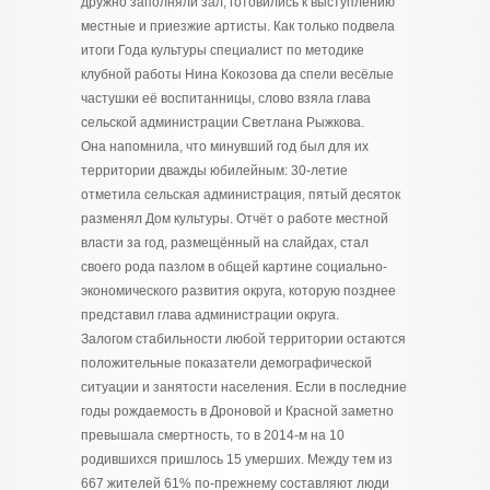
дружно заполняли зал, готовились к выступлению
местные и приезжие артисты. Как только подвела
итоги Года культуры специалист по методике
клубной работы Нина Кокозова да спели весёлые
частушки её воспитанницы, слово взяла глава
сельской администрации Светлана Рыжкова.
Она напомнила, что минувший год был для их
территории дважды юбилейным: 30-летие
отметила сельская администрация, пятый десяток
разменял Дом культуры. Отчёт о работе местной
власти за год, размещённый на слайдах, стал
своего рода пазлом в общей картине социально-
экономического развития округа, которую позднее
представил глава администрации округа.
Залогом стабильности любой территории остаются
положительные показатели демографической
ситуации и занятости населения. Если в последние
годы рождаемость в Дроновой и Красной заметно
превышала смертность, то в 2014-м на 10
родившихся пришлось 15 умерших. Между тем из
667 жителей 61% по-прежнему составляют люди