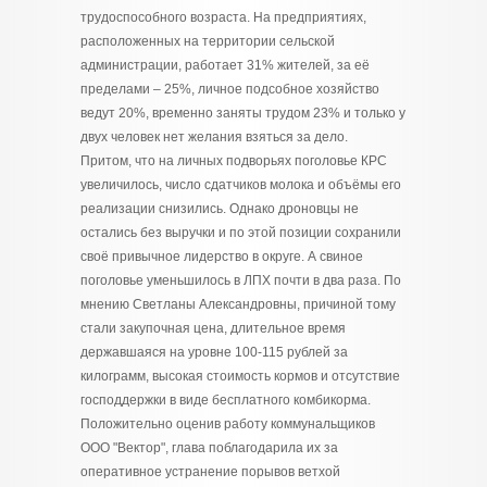
трудоспособного возраста. На предприятиях,
расположенных на территории сельской
администрации, работает 31% жителей, за её
пределами – 25%, личное подсобное хозяйство
ведут 20%, временно заняты трудом 23% и только у
двух человек нет желания взяться за дело.
Притом, что на личных подворьях поголовье КРС
увеличилось, число сдатчиков молока и объёмы его
реализации снизились. Однако дроновцы не
остались без выручки и по этой позиции сохранили
своё привычное лидерство в округе. А свиное
поголовье уменьшилось в ЛПХ почти в два раза. По
мнению Светланы Александровны, причиной тому
стали закупочная цена, длительное время
державшаяся на уровне 100-115 рублей за
килограмм, высокая стоимость кормов и отсутствие
господдержки в виде бесплатного комбикорма.
Положительно оценив работу коммунальщиков
ООО "Вектор", глава поблагодарила их за
оперативное устранение порывов ветхой