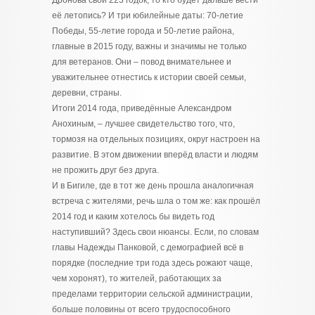
её летопись? И три юбилейные даты: 70-летие
Победы, 55-летие города и 50-летие района,
главные в 2015 году, важны и значимы не только
для ветеранов. Они – повод внимательнее и
уважительнее отнестись к истории своей семьи,
деревни, страны.
Итоги 2014 года, приведённые Александром
Анохиным, – лучшее свидетельство того, что,
тормозя на отдельных позициях, округ настроен на
развитие. В этом движении вперёд власти и людям
не прожить друг без друга.
И в Бигиле, где в тот же день прошла аналогичная
встреча с жителями, речь шла о том же: как прошёл
2014 год и каким хотелось бы видеть год
наступивший? Здесь свои нюансы. Если, по словам
главы Надежды Панковой, с демографией всё в
порядке (последние три года здесь рожают чаще,
чем хоронят), то жителей, работающих за
пределами территории сельской администрации,
больше половины от всего трудоспособного