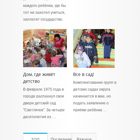
каждого ребёнка, где бы
тот ни захотел учиться,
заплатит государство.
Дом, где живёт
Все в сад!
детство
Комплектование групп в
В феврале 1975 года в
детских садах округа
городе распахнул свои
начинается в мае, но
двери детский сад
подать заявление о
"Светлячок". За четыре
приёме ребёнка …
десятилетия из …
Последние
Важное
ТОП