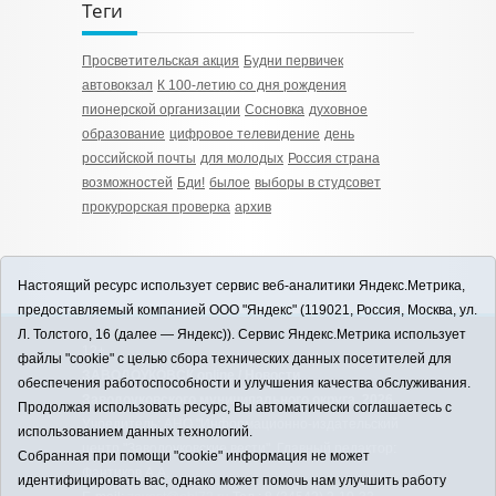
Теги
Просветительская акция
Будни первичек
автовокзал
К 100-летию со дня рождения
пионерской организации
Сосновка
духовное
образование
цифровое телевидение
день
российской почты
для молодых
Россия страна
возможностей
Бди!
былое
выборы в студсовет
прокурорская проверка
архив
Настоящий ресурс использует сервис веб-аналитики Яндекс.Метрика,
предоставляемый компанией ООО "Яндекс" (119021, Россия, Москва, ул.
Л. Толстого, 16 (далее — Яндекс)). Сервис Яндекс.Метрика использует
12+
файлы "cookie" с целью сбора технических данных посетителей для
ЗАВОДОУКОВСК online / Новости
обеспечения работоспособности и улучшения качества обслуживания.
Заводоуковского муниципального округа, 2026
Продолжая использовать ресурс, Вы автоматически соглашаетесь с
Учредитель: АНО "Информационно-издательский
использованием данных технологий.
центр "Заводоуковские вести". Главный редактор:
Собранная при помощи "cookie" информация не может
Фантиков А.А.
идентифицировать вас, однако может помочь нам улучшить работу