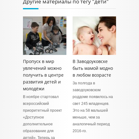
Другие материалы по тегу "дети"
Пропуск в мир
В Заводоуковске
увлечений можно
быть мамой модно
получить в центре
в любом возрасте
развития детей и
За полгода в
молодёжи
заводоуковском
В ноябре стартовал
роддоме появилось на
всероссийский
свет 245 младенцев.
приоритетный проект
Это на 58 малышей
«Доступное
меньше, чем за
дополнительное
аналогичный период
образование для
2016-го.
детей». Теперь за