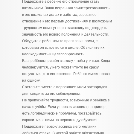
Поддержите в ребёнке его стремление стать
школьником. Ваша искренняя заинтересованность
в его школьных делах и заботах, серьёзное
отношение к его первым достижениям и возможным
трудностям помогут первокласснику подтвердить
значимость его нового положения и деятельности.
Обсудите с ребёнком те правила и нормы, с
которыми он встретился в школе. Объясните их
необходимость и целесообразность.
Ваш ребёнок пришёл в школу, чтобы учиться. Когда
человек учится, у него может что-то не сразу
получаться, это естественно. Ребёнок имеет право
на ошибку.
Составьте вместе с первоклассником распорядок
дня, следите за его соблюдением.
Не пропускайте трудности, возможные у ребёнка в
начале учёбы. Если у первоклассника, например,
есть логопедические проблемы, постарайтесь
справиться с ними на первом году обучения.
Поддержите первоклассника в его желании
добиться успеха. В каждой работе обязательно