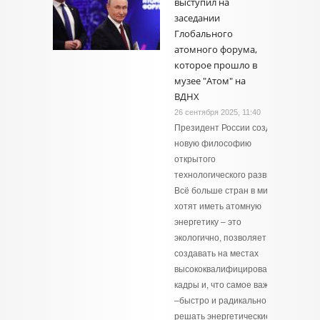
выступил на
заседании
Глобального
атомного форума,
которое прошло в
музее "Атом" на
ВДНХ
26 сентября 2025, 11:40
Президент России создаёт
новую философию
открытого
технологического развития.
Всё больше стран в мире
хотят иметь атомную
энергетику – это
экологично, позволяет
создавать на местах
высококвалифицированные
кадры и, что самое важное,
–быстро и радикально
решать энергетические