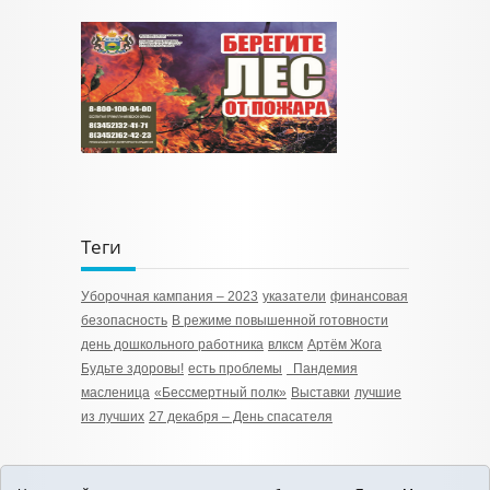
Теги
Уборочная кампания – 2023
указатели
финансовая
безопасность
В режиме повышенной готовности
день дошкольного работника
влксм
Артём Жога
Будьте здоровы!
есть проблемы
­­ Пандемия
масленица
«Бессмертный полк»
Выставки
лучшие
из лучших
27 декабря – День спасателя