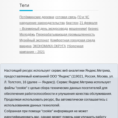
Теги
Потёмкинские деревни
сотовая связь
ГО и ЧС
нарушение законодательства
биатлон
21 февраля
– Всемирный день экскурсовода
мошенники!
бизнес
Молодёжь
Перерабатывающая промышленность
Музейный экспонат
Комфортная городская среда
вакцина
ЭКОНОМИКА ОКРУГА
Уборочная
кампания – 2021
Настоящий ресурс использует сервис веб-аналитики Яндекс.Метрика,
предоставляемый компанией ООО "Яндекс" (119021, Россия, Москва, ул.
Л. Толстого, 16 (далее — Яндекс)). Сервис Яндекс.Метрика использует
12+
файлы "cookie" с целью сбора технических данных посетителей для
ЗАВОДОУКОВСК online / Новости
обеспечения работоспособности и улучшения качества обслуживания.
Заводоуковского муниципального округа, 2026
Продолжая использовать ресурс, Вы автоматически соглашаетесь с
Учредитель: АНО "Информационно-издательский
использованием данных технологий.
центр "Заводоуковские вести". Главный редактор:
Собранная при помощи "cookie" информация не может
Фантиков А.А.
идентифицировать вас, однако может помочь нам улучшить работу