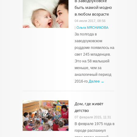
В Заводоуковске
быть мамой модно
в любом возрасте
04 июля 2017, 08:56
|
Ольга МЯСНИКОВА
За полгода в
заводоуковском
роддоме появилось на
свет 245 младенцев.
Это на 58 малышей
меньше, чем за
аналогичный период
2016-го.
Далее →
Дом, где живёт
детство
07 февраля 2015, 11:31
В феврале 1975 года в
городе распахнул