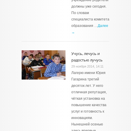
учреждение родители
должны уже сегодня.
По словам
специалиста комитета
образования …
Далее
→
Учусь, лечусь и
радостью лучусь
29 ноября 2014, 14:11
Лагерю имени Юрия
Гагарина третий
десяток лет. У него
отличная репутация,
чёткая установка на
повышение качества
услуг и готовность к
инновациям.
Нынешней осенью
здесь впервые