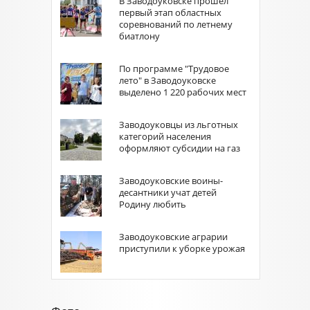
В Заводоуковске прошёл
первый этап областных
соревнований по летнему
биатлону
По программе "Трудовое
лето" в Заводоуковске
выделено 1 220 рабочих мест
Заводоуковцы из льготных
категорий населения
оформляют субсидии на газ
Заводоуковские воины-
десантники учат детей
Родину любить
Заводоуковские аграрии
приступили к уборке урожая