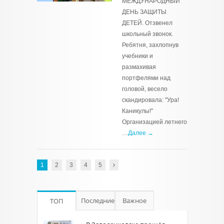
МЕЖДУНАРОДНЫЙ
ДЕНЬ ЗАЩИТЫ
ДЕТЕЙ. Отзвенел
школьный звонок.
Ребятня, захлопнув
учебники и
размахивая
портфелями над
головой, весело
скандировала: "Ура!
Каникулы!"
Организацией летнего
…
Далее →
1
2
3
4
5
Последние
Важное
ТОП