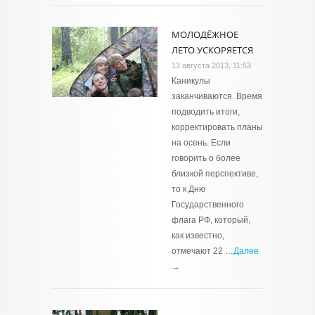
МОЛОДЁЖНОЕ
ЛЕТО УСКОРЯЕТСЯ
13 августа 2013, 11:53
Каникулы
заканчиваются. Время
подводить итоги,
корректировать планы
на осень. Если
говорить о более
близкой перспективе,
то к Дню
Государственного
флага РФ, который,
как известно,
отмечают 22 …
Далее
→