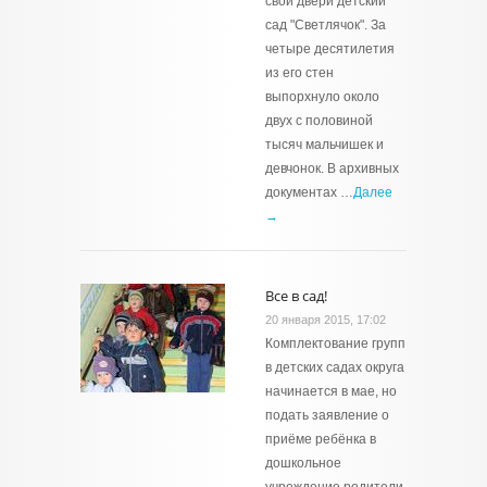
свои двери детский
сад "Светлячок". За
четыре десятилетия
из его стен
выпорхнуло около
двух с половиной
тысяч мальчишек и
девчонок. В архивных
документах …
Далее
→
Все в сад!
20 января 2015, 17:02
Комплектование групп
в детских садах округа
начинается в мае, но
подать заявление о
приёме ребёнка в
дошкольное