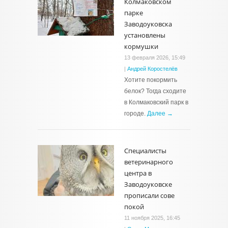
Колмаковском
парке
Заводоуковска
установлены
кормушки
13 февраля 2026, 15:49
|
Андрей Коростелёв
Хотите покормить
белок? Тогда сходите
в Колмаковский парк в
городе.
Далее →
Специалисты
ветеринарного
центра в
Заводоуковске
прописали сове
покой
11 ноября 2025, 16:45