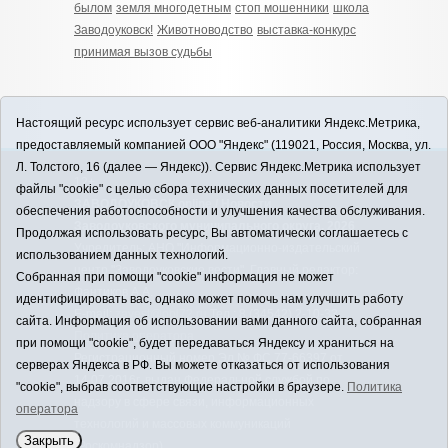
былом
земля многодетным
стоп мошенники
школа
Заводоуковск!
Животноводство
выставка-конкурс
принимая вызов судьбы
Настоящий ресурс использует сервис веб-аналитики Яндекс.Метрика,
предоставляемый компанией ООО "Яндекс" (119021, Россия, Москва, ул.
Л. Толстого, 16 (далее — Яндекс)). Сервис Яндекс.Метрика использует
12+
файлы "cookie" с целью сбора технических данных посетителей для
ЗАВОДОУКОВСК online / Новости
обеспечения работоспособности и улучшения качества обслуживания.
Заводоуковского муниципального округа, 2026
Продолжая использовать ресурс, Вы автоматически соглашаетесь с
Учредитель: АНО "Информационно-издательский
использованием данных технологий.
центр "Заводоуковские вести". Главный редактор:
Собранная при помощи "cookie" информация не может
Фантиков А.А.
идентифицировать вас, однако может помочь нам улучшить работу
E-mail:
zavest@obl72.ru
Тел.: 8 (34542) 2-10-33
сайта. Информация об использовании вами данного сайта, собранная
Политика оператора
при помощи "cookie", будет передаваться Яндексу и храниться на
Регистрационный номер Эл № ФС 77-66397 от
серверах Яндекса в РФ. Вы можете отказаться от использования
14.07.2016г. выдан Федеральной службой по
"cookie", выбрав соответствующие настройки в браузере.
Политика
надзору в сфере связи, информационных
оператора
технологий и массовых коммуникаций
Закрыть
(Роскомнадзор)