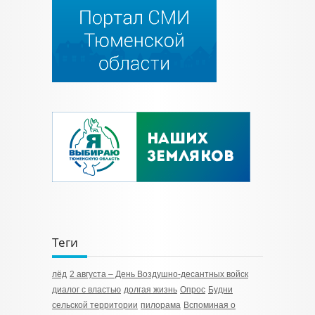
Теги
лёд
2 августа – День Воздушно-десантных войск
диалог с властью
долгая жизнь
Опрос
Будни
сельской территории
пилорама
Вспоминая о