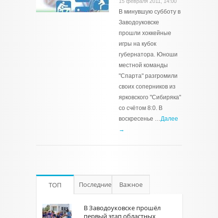
15 февраля 2011, 14:00
В минувшую субботу в
Заводоуковске
прошли хоккейные
игры на кубок
губернатора. Юноши
местной команды
"Спарта" разгромили
своих соперников из
ярковского "Сибиряка"
со счётом 8:0. В
воскресенье …
Далее
→
Последние
Важное
ТОП
В Заводоуковске прошёл
первый этап областных