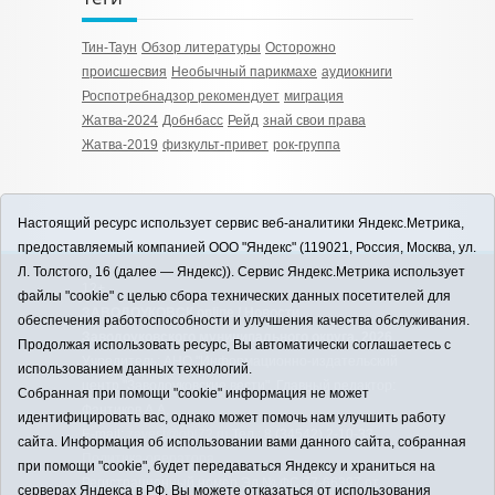
Тин-Таун
Обзор литературы
Осторожно
происшесвия
Необычный парикмахе
аудиокниги
Роспотребнадзор рекомендует
миграция
Жатва-2024
Добнбасс
Рейд
знай свои права
Жатва-2019
физкульт-привет
рок-группа
Настоящий ресурс использует сервис веб-аналитики Яндекс.Метрика,
предоставляемый компанией ООО "Яндекс" (119021, Россия, Москва, ул.
Л. Толстого, 16 (далее — Яндекс)). Сервис Яндекс.Метрика использует
12+
файлы "cookie" с целью сбора технических данных посетителей для
ЗАВОДОУКОВСК online / Новости
обеспечения работоспособности и улучшения качества обслуживания.
Заводоуковского муниципального округа, 2026
Продолжая использовать ресурс, Вы автоматически соглашаетесь с
Учредитель: АНО "Информационно-издательский
использованием данных технологий.
центр "Заводоуковские вести". Главный редактор:
Собранная при помощи "cookie" информация не может
Фантиков А.А.
идентифицировать вас, однако может помочь нам улучшить работу
E-mail:
zavest@obl72.ru
Тел.: 8 (34542) 2-10-33
сайта. Информация об использовании вами данного сайта, собранная
Политика оператора
при помощи "cookie", будет передаваться Яндексу и храниться на
Регистрационный номер Эл № ФС 77-66397 от
серверах Яндекса в РФ. Вы можете отказаться от использования