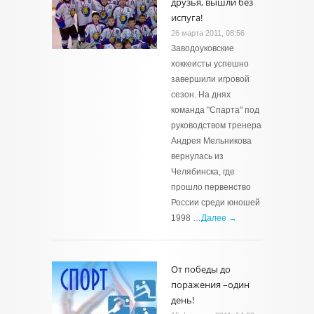
друзья, вышли без
испуга!
26 марта 2011, 08:56
Заводоуковские
хоккеисты успешно
завершили игровой
сезон. На днях
команда "Спарта" под
руководством тренера
Андрея Мельникова
вернулась из
Челябинска, где
прошло первенство
России среди юношей
1998 …
Далее →
От победы до
поражения –один
день!