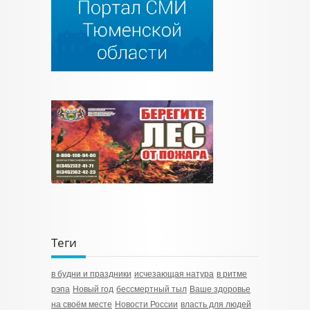
Теги
в будни и праздники
исчезающая натура
в ритме
рэпа
Новый год
бессмертный тыл
Ваше здоровье
на своём месте
Новости России
власть для людей