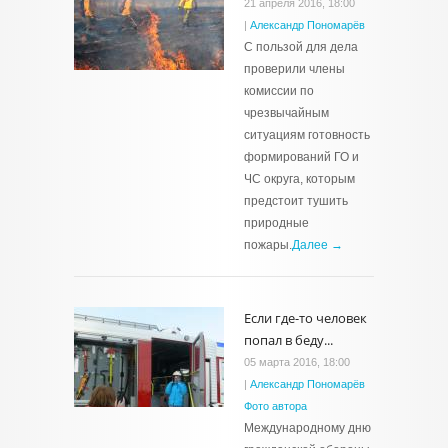
21 апреля 2016, 18:00
|
Александр Пономарёв
С пользой для дела
проверили члены
комиссии по
чрезвычайным
ситуациям готовность
формирований ГО и
ЧС округа, которым
предстоит тушить
природные
пожары.
Далее →
Если где-то человек
попал в беду...
05 марта 2016, 18:00
|
Александр Пономарёв
Фото автора
Международному дню