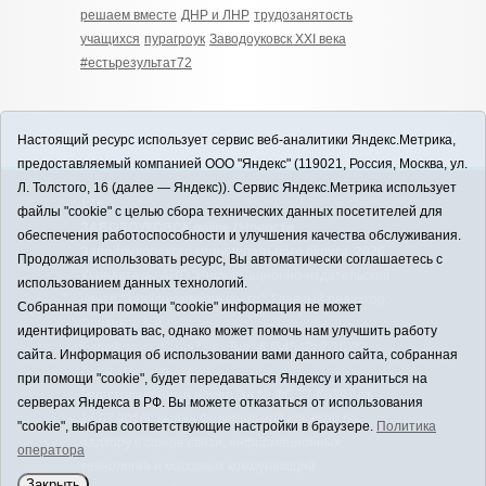
решаем вместе
ДНР и ЛНР
трудозанятость
учащихся
пурагроук
Заводоуковск ХХI века
#естьрезультат72
Настоящий ресурс использует сервис веб-аналитики Яндекс.Метрика,
предоставляемый компанией ООО "Яндекс" (119021, Россия, Москва, ул.
Л. Толстого, 16 (далее — Яндекс)). Сервис Яндекс.Метрика использует
12+
файлы "cookie" с целью сбора технических данных посетителей для
ЗАВОДОУКОВСК online / Новости
обеспечения работоспособности и улучшения качества обслуживания.
Заводоуковского муниципального округа, 2026
Продолжая использовать ресурс, Вы автоматически соглашаетесь с
Учредитель: АНО "Информационно-издательский
использованием данных технологий.
центр "Заводоуковские вести". Главный редактор:
Собранная при помощи "cookie" информация не может
Фантиков А.А.
идентифицировать вас, однако может помочь нам улучшить работу
E-mail:
zavest@obl72.ru
Тел.: 8 (34542) 2-10-33
сайта. Информация об использовании вами данного сайта, собранная
Политика оператора
при помощи "cookie", будет передаваться Яндексу и храниться на
Регистрационный номер Эл № ФС 77-66397 от
серверах Яндекса в РФ. Вы можете отказаться от использования
14.07.2016г. выдан Федеральной службой по
"cookie", выбрав соответствующие настройки в браузере.
Политика
надзору в сфере связи, информационных
оператора
технологий и массовых коммуникаций
Закрыть