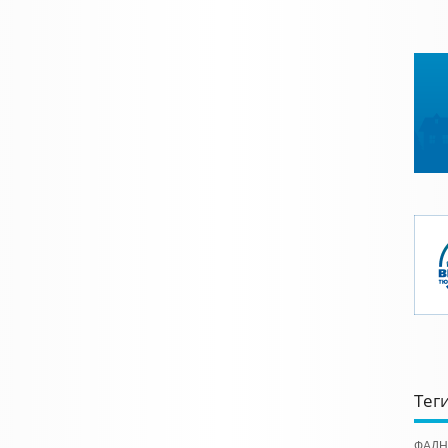
Тег
ФАДН