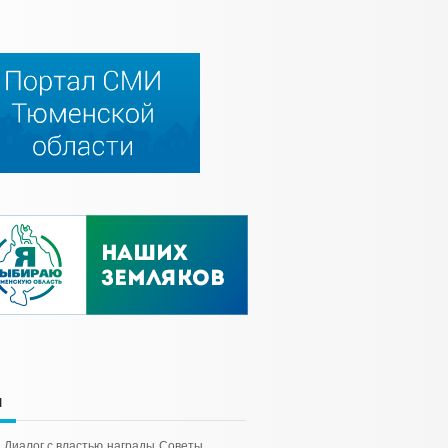
и
Диалог с властью
награды
Советы