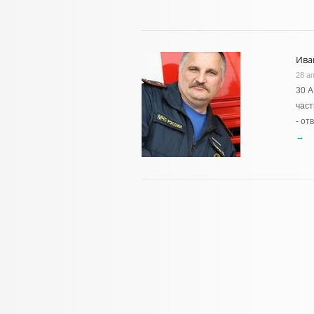
Ива
28 а
30 
част
- от
→