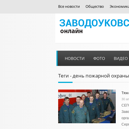
Все новости
Общество
Экономик
НОВОСТИ
ФОТО
ВИДЕО
Теги - день пожарной охраны
Тяж
30 а
СЕГ
Заво
орга
Сер