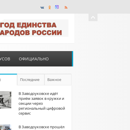
УСОВ
ОФИЦИАЛЬНО
Последние
Важное
П
В Заводоуковске идёт
приём заявок в кружки и
секции через
региональный цифровой
сервис
В Заводоуковске прошёл