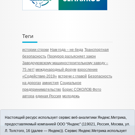
Теги
истории строки
Нам года – не беда
Транспортная
безопасность
Прокурор разъясняет закон
Заводоуковскому машиностроительному заводу –
75 лет!
международный форум
взросление
«Содействие-2019»
встречи с главой
Безопасность
на дорогах
амнистия
Социальное
предпринимательство
Борис СОКОЛОВ Фото
автора
единая Россия
молодежь
Настоящий ресурс использует сервис веб-аналитики Яндекс.Метрика,
предоставляемый компанией ООО "Яндекс" (119021, Россия, Москва, ул.
Л. Толстого, 16 (далее — Яндекс)). Сервис Яндекс.Метрика использует