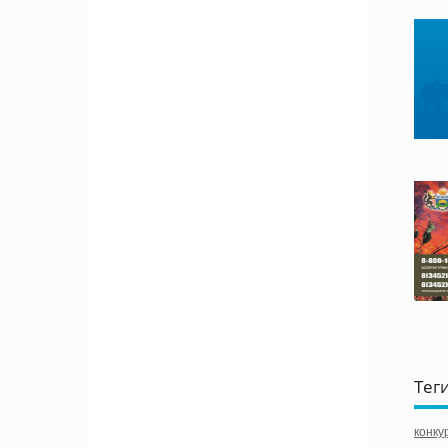
Тег
конку