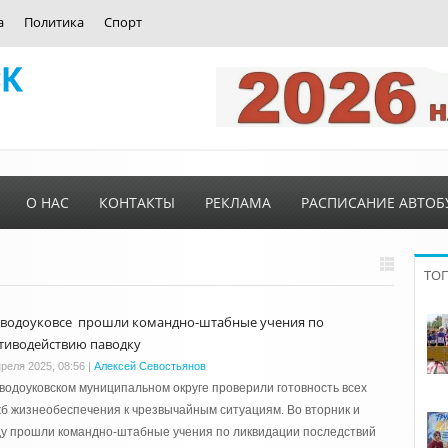
а
Политика
Спорт
О НАС
КОНТАКТЫ
РЕКЛАМА
РАСПИСАНИЕ АВТОБ
ТО
аводоуковсе прошли командно-штабные учения по
тиводействию паводку
преля 2025, 08:56
|
Алексей Севостьянов
водоуковском муниципальном округе проверили готовность всех
б жизнеобеспечения к чрезвычайным ситуациям. Во вторник и
у прошли командно-штабные учения по ликвидации последствий