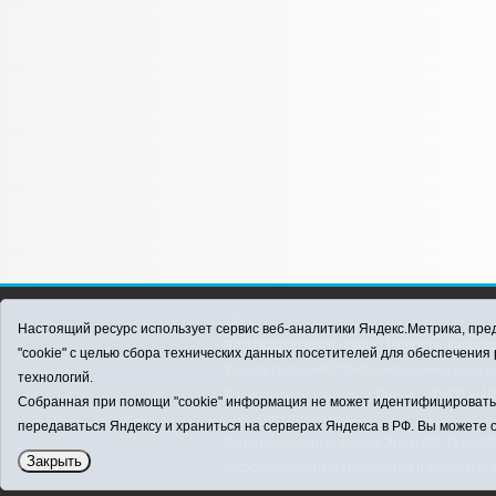
12+
Настоящий ресурс использует сервис веб-аналитики Яндекс.Метрика, пред
ЗАВОДОУКОВСК online / Новости Заводоу
"cookie" с целью сбора технических данных посетителей для обеспечени
Учредитель: АНО "Информационно-издатель
технологий.
E-mail:
zavest@obl72.ru
Тел.: 8 (34542) 2-1
Собранная при помощи "cookie" информация не может идентифицировать в
Политика оператора
передаваться Яндексу и храниться на серверах Яндекса в РФ. Вы можете о
Регистрационный номер Эл № ФС 77-66397 
Закрыть
информационных технологий и массовых 