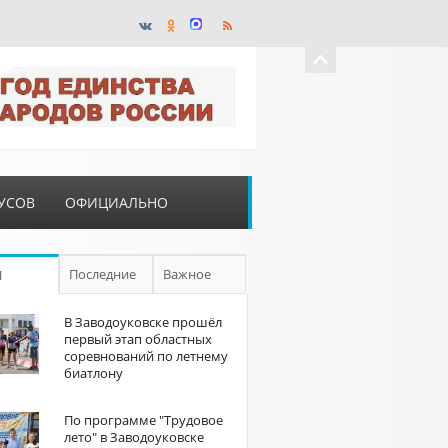
УСОВ
ОФИЦИАЛЬНО
Последние
Важное
П
В Заводоуковске прошёл
первый этап областных
соревнований по летнему
биатлону
По программе "Трудовое
лето" в Заводоуковске