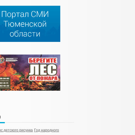
и
рс детского рисунка
Год народного