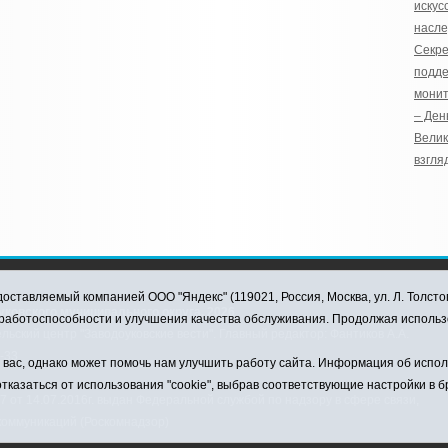
искус
насл
Секре
подде
монит
– Ден
Велик
взгля
оставляемый компанией ООО "Яндекс" (119021, Россия, Москва, ул. Л. Толсто
ковского муниципального округа, 2026
я работоспособности и улучшения качества обслуживания. Продолжая использ
ский центр "Заводоуковские вести". Главный редактор: Фантиков А.А.
0-33
ас, однако может помочь нам улучшить работу сайта. Информация об использ
тказаться от использования "cookie", выбрав соответствующие настройки в 
от 14.07.2016г. выдан Федеральной службой по надзору в сфере связи,
коммуникаций (Роскомнадзор)