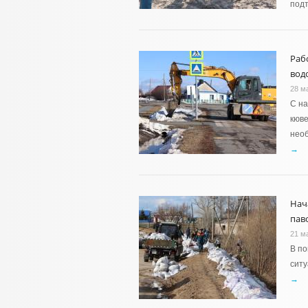
под
Раб
вод
28 м
С на
кюве
необ
→
Нач
пав
21 м
В по
ситу
→