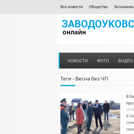
Все новости
Общество
Экономик
НОВОСТИ
ФОТО
ВИДЕО
Теги - Весна без ЧП
В З
про
15 а
В За
служ
сред