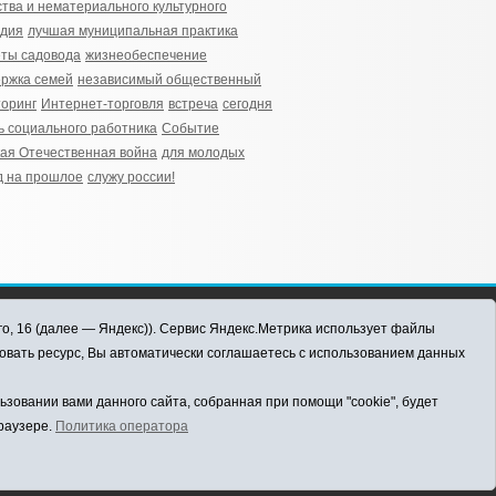
ства и нематериального культурного
едия
лучшая муниципальная практика
ты садовода
жизнеобеспечение
ржка семей
независимый общественный
оринг
Интернет-торговля
встреча
сегодня
ь социального работника
Событие
ая Отечественная война
для молодых
д на прошлое
служу россии!
го, 16 (далее — Яндекс)). Сервис Яндекс.Метрика использует файлы
овать ресурс, Вы автоматически соглашаетесь с использованием данных
овании вами данного сайта, собранная при помощи "cookie", будет
браузере.
Политика оператора