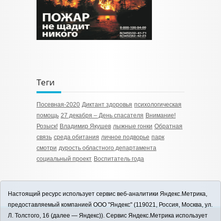
Теги
Посевная-2020
Диктант здоровья
психологическая
помощь
27 декабря – День спасателя
Внимание!
Розыск!
Владимир Якушев
лыжные гонки
Обратная
связь
среда обитания
личное подворье
парк
смотри
дурость областного департамента
социальный проект
Воспитатель года
Настоящий ресурс использует сервис веб-аналитики Яндекс.Метрика,
предоставляемый компанией ООО "Яндекс" (119021, Россия, Москва, ул.
Л. Толстого, 16 (далее — Яндекс)). Сервис Яндекс.Метрика использует