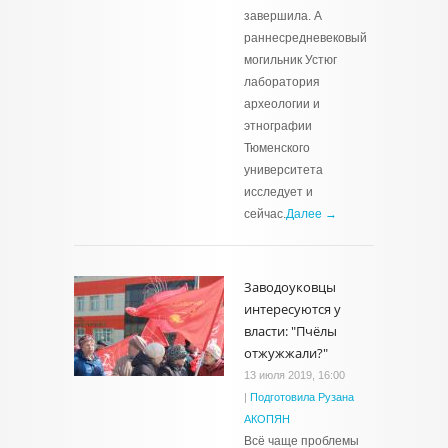
завершила. А
раннесредневековый
могильник Устюг
лаборатория
археологии и
этнографии
Тюменского
университета
исследует и
сейчас.
Далее →
Заводоуковцы
интересуются у
власти: "Пчёлы
отжужжали?"
13 июля 2019, 16:00
|
Подготовила Рузана
АКОПЯН
Всё чаще проблемы