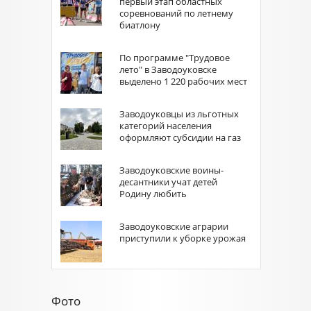
первый этап областных
соревнований по летнему
биатлону
По программе "Трудовое
лето" в Заводоуковске
выделено 1 220 рабочих мест
Заводоуковцы из льготных
категорий населения
оформляют субсидии на газ
Заводоуковские воины-
десантники учат детей
Родину любить
Заводоуковские аграрии
приступили к уборке урожая
Фото