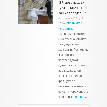
"Эй, сюда не ходи!
Туда ходи! А то снег
башка попадёт....."
08 февраля 2017, 11:37
|
Алла ЕГОРЫЧЕВА
Фото автора
Нынешний февраль
синоптики обещают
заводоуковцам
холодный. Последние
два дня это
подтверждают.
Однако не за горами
пора, когда днём
солнышко начнёт
греть уже по-
весеннему. А значит,
пришла пора убирать
снег с крыш.
Далее →