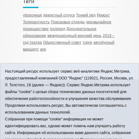
Теги
уборочная
декретный отпуск
Тонкий лёд
Ремонт
Толерантность
Поисковые отряды
чрезвычайное
происшествие
полпред
Дополнительное
образование
международный женский день
2019 –
год театра
Общественный совет
торги
автобусный
маршрут
апк
Настоящий ресурс использует сервис веб-аналитики Яндекс.Метрика,
предоставляемый компанией ООО "Яндекс" (119021, Россия, Москва, ул.
Л. Толстого, 16 (далее — Яндекс)). Сервис Яндекс.Метрика использует
12+
файлы "cookie" с целью сбора технических данных посетителей для
ЗАВОДОУКОВСК online / Новости
обеспечения работоспособности и улучшения качества обслуживания.
Заводоуковского муниципального округа, 2026
Продолжая использовать ресурс, Вы автоматически соглашаетесь с
Учредитель: АНО "Информационно-издательский
использованием данных технологий.
центр "Заводоуковские вести". Главный редактор:
Собранная при помощи "cookie" информация не может
Фантиков А.А.
идентифицировать вас, однако может помочь нам улучшить работу
E-mail:
zavest@obl72.ru
Тел.: 8 (34542) 2-10-33
сайта. Информация об использовании вами данного сайта, собранная
Политика оператора