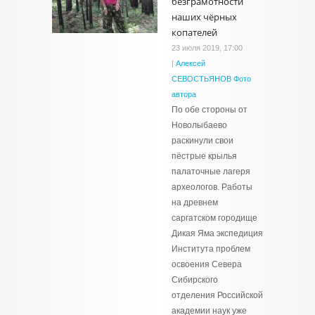
безграмотности
наших чёрных
копателей
23 июля 2019, 17:00
|
Алексей
СЕВОСТЬЯНОВ Фото
автора
По обе стороны от
Новолыбаево
раскинули свои
пёстрые крылья
палаточные лагеря
археологов. Работы
на древнем
саргатском городище
Дикая Яма экспедиция
Института проблем
освоения Севера
Сибирского
отделения Российской
академии наук уже